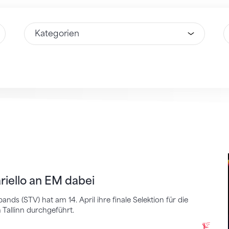
Wähle Option
W
lo an EM dabei
riello an EM dabei
ds (STV) hat am 14. April ihre finale Selektion für die
Tallinn durchgeführt.