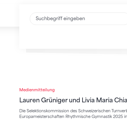
Text eingeben
Lauren Grüniger und Livia Maria Chiariel
Medienmitteilung
Lauren Grüniger und Livia Maria Chia
Die Selektionskommission des Schweizerischen Turnverban
Europameisterschaften Rhythmische Gymnastik 2025 in 