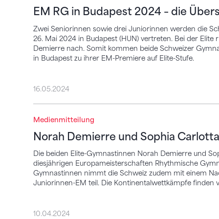
EM RG in Budapest 2024 – die Übers
Zwei Seniorinnen sowie drei Juniorinnen werden die S
26. Mai 2024 in Budapest (HUN) vertreten. Bei der Elite r
Demierre nach. Somit kommen beide Schweizer Gymnastin
in Budapest zu ihrer EM-Premiere auf Elite-Stufe.
16.05.2024
Norah Demierre und Sophia Carlotta Chiar
Medienmitteilung
Norah Demierre und Sophia Carlotta 
Die beiden Elite-Gymnastinnen Norah Demierre und Soph
diesjährigen Europameisterschaften Rhythmische Gymna
Gymnastinnen nimmt die Schweiz zudem mit einem Nachw
Juniorinnen-EM teil. Die Kontinentalwettkämpfe finden v
10.04.2024