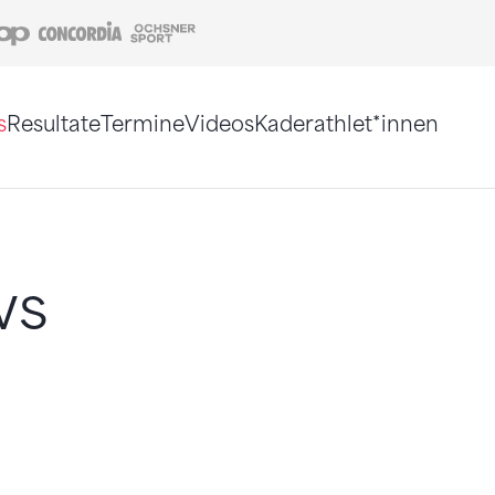
Coop
Concordia
Ochsner Sport
s
Resultate
Termine
Videos
Kaderathlet*innen
tigt. Alternativ können Sie die Sitemap ohne Jav
ws