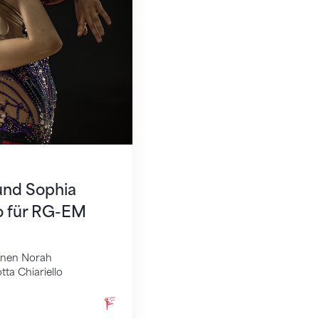
und Sophia
lo für RG-EM
innen Norah
ta Chiariello