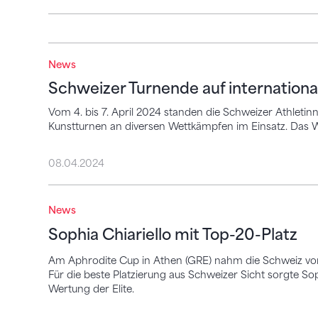
News
Schweizer Turnende auf internationaler
Schweizer Turnende auf internatio
Vom 4. bis 7. April 2024 standen die Schweizer Athlet
Kunstturnen an diversen Wettkämpfen im Einsatz. Das Wi
08.04.2024
Sophia Chiariello mit Top-20-Platz
News
Sophia Chiariello mit Top-20-Platz
Am Aphrodite Cup in Athen (GRE) nahm die Schweiz vom 
Für die beste Platzierung aus Schweizer Sicht sorgte S
Wertung der Elite.