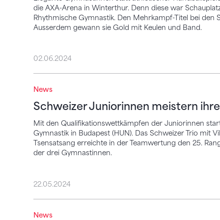
die AXA-Arena in Winterthur. Denn diese war Schauplat
Rhythmische Gymnastik. Den Mehrkampf-Titel bei den Sen
Ausserdem gewann sie Gold mit Keulen und Band.
02.06.2024
Schweizer Juniorinnen meistern ihre EM
News
Schweizer Juniorinnen meistern ihr
Mit den Qualifikationswettkämpfen der Juniorinnen sta
Gymnastik in Budapest (HUN). Das Schweizer Trio mit V
Tsensatsang erreichte in der Teamwertung den 25. Rang. 
der drei Gymnastinnen.
22.05.2024
EM RG in Budapest 2024 – die Übersicht
News