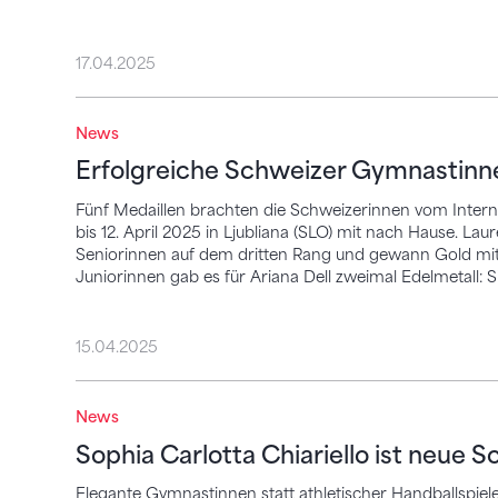
17.04.2025
Erfolgreiche Schweizer Gymnastinnen in
News
Erfolgreiche Schweizer Gymnastinn
Fünf Medaillen brachten die Schweizerinnen vom Intern
bis 12. April 2025 in Ljubliana (SLO) mit nach Hause. La
Seniorinnen auf dem dritten Rang und gewann Gold mit
Juniorinnen gab es für Ariana Dell zweimal Edelmetall: S
15.04.2025
Sophia Carlotta Chiariello ist neue Schw
News
Sophia Carlotta Chiariello ist neue 
Elegante Gymnastinnen statt athletischer Handballspie