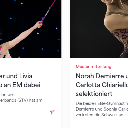
Medienmitteilung
r und Livia
Norah Demierre 
lo an EM dabei
Carlotta Chiariel
selektioniert
ion des
verbands (STV) hat am
Die beiden Elite-Gymnast
Demierre und Sophia Carlot
vertreten die Schweiz an…