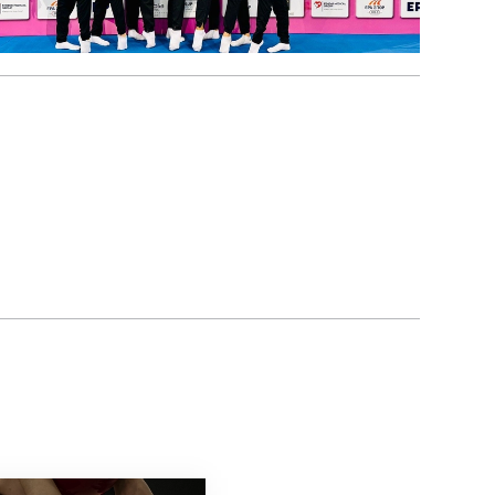
phia Carlotta Chiariello für RG-EM selektionier