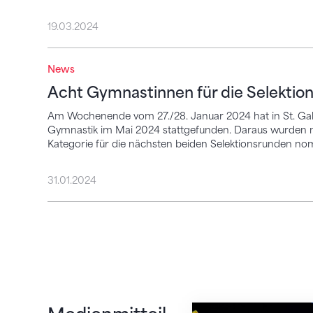
19.03.2024
News
Acht Gymnastinnen für die Selektionen i
Acht Gymnastinnen für die Selektio
Am Wochenende vom 27./28. Januar 2024 hat in St. Gall
Gymnastik im Mai 2024 stattgefunden. Daraus wurden nun
Kategorie für die nächsten beiden Selektionsrunden nom
31.01.2024
Lauren Grüniger un