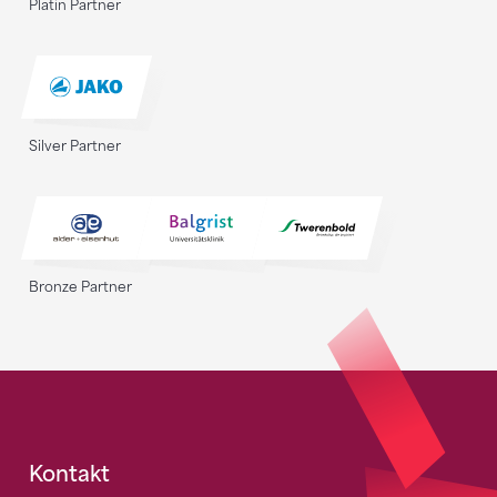
Platin Partner
Silver Partner
Bronze Partner
Fusszeile
Kontakt