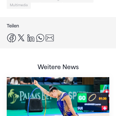
Multimedia
Teilen
facebook
x
linkedin
whatsapp
email
Weitere News
Nächster Halt: Weltmeisterschaft