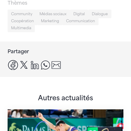
Thèmes
Community
Médias sociaux
Digital
Dialogue
Coopération
Marketing
Communication
Multimedia
Partager
facebook
x
linkedin
whatsapp
email
Autres actualités
Prochaine étape : les Championnats du monde