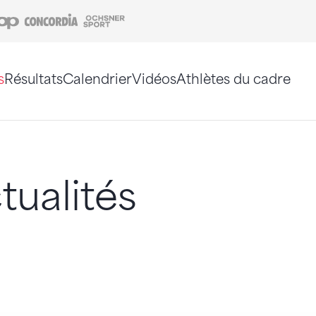
Coop
Concordia
Ochsner Sport
s
Résultats
Calendrier
Vidéos
Athlètes du cadre
e. Vous pouvez également utiliser le plan du site 
tualités