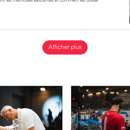
nt les méthodes existantes et comment les utiliser
Afficher plus
t « European Coach of the Year » !
Augmenter la visibilit