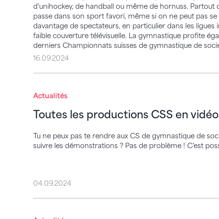
d'unihockey, de handball ou même de hornuss. Partout où i
passe dans son sport favori, même si on ne peut pas se 
davantage de spectateurs, en particulier dans les ligues i
faible couverture télévisuelle. La gymnastique profite égal
derniers Championnats suisses de gymnastique de sociét
16.09.2024
Toutes les productions CSS en vidéo
Actualités
Toutes les productions CSS en vidéo
Tu ne peux pas te rendre aux CS de gymnastique de soc
suivre les démonstrations ? Pas de problème ! C'est poss
04.09.2024
Nouveaux comptes FSG sur WhatsApp, Ti