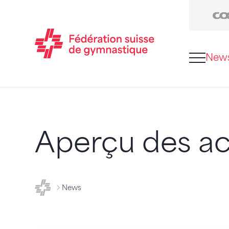
New
Passer au contenu
Naviguer vers le plan du siten
JavaScript est nécessaire pour naviguer sur ce sit
Aperçu des ac
FSG - Fédération suisse de gymnastique
News