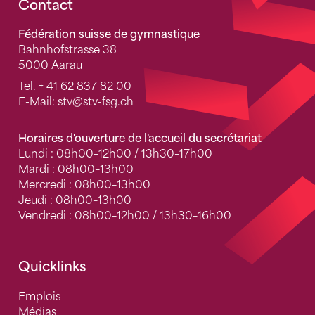
Fusszeile
Contact
Fédération suisse de gymnastique
Bahnhofstrasse 38
5000 Aarau
Tel.
+ 41 62 837 82 00
E-Mail:
stv
@stv-fsg.ch
Horaires d'ouverture de l'accueil du secrétariat
Lundi : 08h00–12h00 / 13h30–17h00
Mardi : 08h00–13h00
Mercredi : 08h00–13h00
Jeudi : 08h00–13h00
Vendredi : 08h00–12h00 / 13h30–16h00
Quicklinks
Emplois
Médias