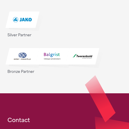
Silver Partner
Bronze Partner
Fusszeile
Contact