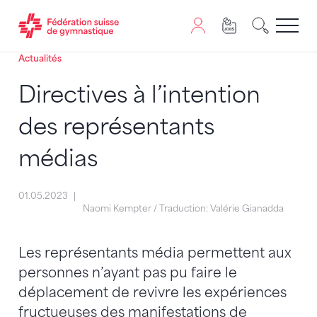
Actualités
Passer au contenu
Naviguer vers le plan du siten
JavaScript est nécessaire pour naviguer sur ce site. Vous
Directives à l’intention
des représentants
médias
01.05.2023
Naomi Kempter / Traduction: Valérie Gianadda
Les représentants média permettent aux
personnes n’ayant pas pu faire le
déplacement de revivre les expériences
fructueuses des manifestations de