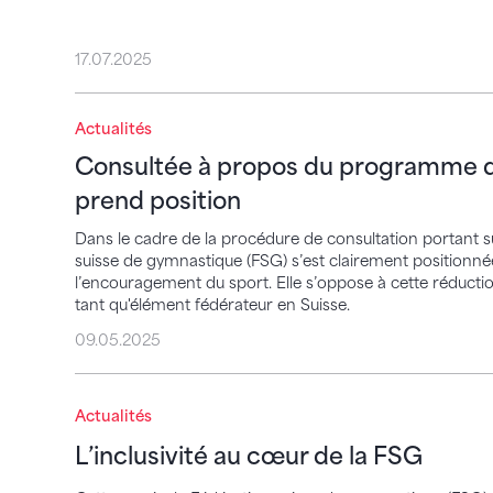
17.07.2025
Consultée à propos du programme d’allè
Actualités
Consultée à propos du programme d
prend position
Dans le cadre de la procédure de consultation portant 
suisse de gymnastique (FSG) s’est clairement positionné
l’encouragement du sport. Elle s’oppose à cette réduction 
tant qu'élément fédérateur en Suisse.
09.05.2025
L’inclusivité au cœur de la FSG
Actualités
L’inclusivité au cœur de la FSG