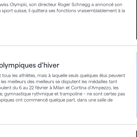
Swiss Olympic, son directeur Roger Schnegg a annoncé son
u sport suisse, il quittera ses fonctions vraisemblablement à la
piques d'hiver
 olympiques d'hiver
tous les athlètes, mais à laquelle seuls quelques élus peuvent
les meilleurs des meilleurs se disputent les médailles tant
oulent du 6 au 22 février à Milan et Cortina d’Ampezzo, les
ue, gymnastique rythmique et trampoline – ne sont certes pas
ympiques ont commencé quelque part, dans une salle de
e sport en pâtit – Campagne du sport suisse contr