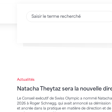
Saisir du texte
Natacha Theytaz sera la nouvelle directr
Actualités
Natacha Theytaz sera la nouvelle di
Le Conseil exécutif de Swiss Olympic a nommé Natacha T
2026 à Roger Schnegg, qui avait annoncé sa démission
et ancrée dans la pratique en matière de direction et