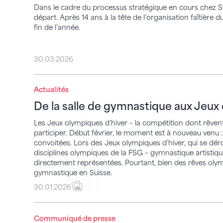
Dans le cadre du processus stratégique en cours chez 
départ. Après 14 ans à la tête de l’organisation faîtière d
fin de l’année.
30.03.2026
Actualités
De la salle de gymnastique aux Jeux olym
De la salle de gymnastique aux Jeux
Les Jeux olympiques d’hiver – la compétition dont rêvent 
participer. Début février, le moment est à nouveau venu : 
convoitées. Lors des Jeux olympiques d’hiver, qui se dér
disciplines olympiques de la FSG – gymnastique artistiq
directement représentées. Pourtant, bien des rêves ol
gymnastique en Suisse.
30.01.2026
Réduction de moitié du budget de la SSR, l
Communiqué de presse