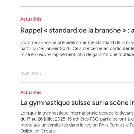
Rappel « standard de la branche » : adapt
Actualités
Rappel « standard de la branche » : 
Comme annoncé précédemment, le standard de la branche
partir du 1er janvier 2026. Cela concerne en particulie
mise en œuvre rapidement, afin de garantir que toutes le
06.11.2025
La gymnastique suisse sur la scène intern
Actualités
La gymnastique suisse sur la scène i
Lorsque la gymnastique internationale occupe le devant 
du 17 au 26 juillet 2025, 15 athlètes FSG participeront à
mondiaux universitaires dans la région Rhin-Ruhr et le 
Osijek, en Croatie.