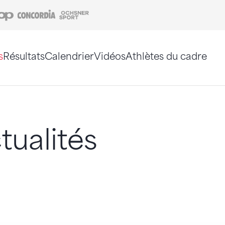
Coop
Concordia
Ochsner Sport
s
Résultats
Calendrier
Vidéos
Athlètes du cadre
e. Vous pouvez également utiliser le plan du site 
tualités