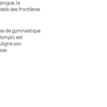
alogue, la
delà des frontières
isse de gymnastique
lympic est
uligne son
sse.