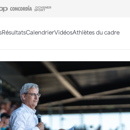
Coop
Concordia
Ochsner Sport
s
Résultats
Calendrier
Vidéos
Athlètes du cadre
e. Vous pouvez également utiliser le plan du site 