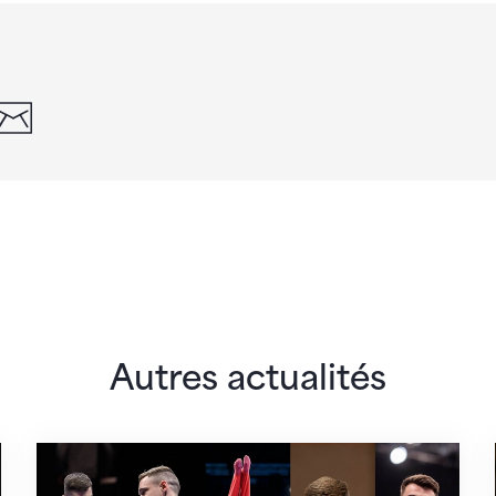
din
whatsapp
email
Autres actualités
les CE à Zagreb
L'équipe masculine sélectionnée pour les CE