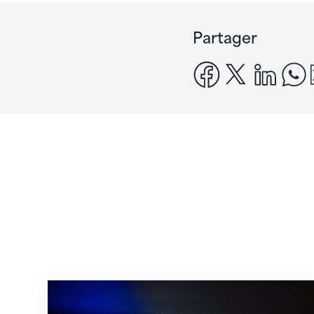
Partager
facebook
x
linke
Martina Eisenegger rejoint l'équipe pour 