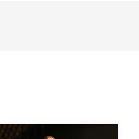
 de Zagreb
Christopher Lakeman rejoint la Belgique