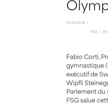
Olymp
05.06.2026
FSG
Pho
Fabio Corti, P
gymnastique (F
exécutif de Sw
Wipfli Steineg
Parlement du 
FSG salue cett