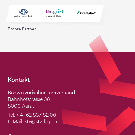
Bronze Partner
Fusszeile
Kontakt
Schweizerischer Turnverband
Bahnhofstrasse 38
5000 Aarau
Tel.
+ 41 62 837 82 00
E-Mail:
stv
@stv-fsg.ch