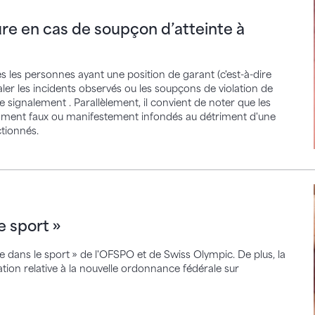
cas de soupçon d’atteinte à l‘intégrité
re en cas de soupçon d’atteinte à
s les personnes ayant une position de garant (c'est-à-dire
naler les incidents observés ou les soupçons de violation de
de signalement . Parallèlement, il convient de noter que les
iemment faux ou manifestement infondés au détriment d'une
tionnés.
rt »
e sport »
ue dans le sport » de l'OFSPO et de Swiss Olympic. De plus, la
tion relative à la nouvelle ordonnance fédérale sur