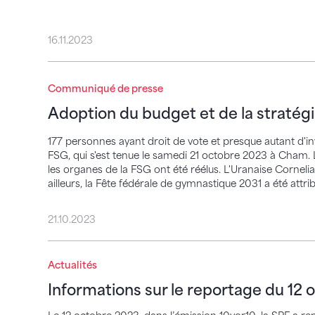
16.11.2023
Adoption du budget et de la stratégie 
Communiqué de presse
Adoption du budget et de la straté
177 personnes ayant droit de vote et presque autant d'in
FSG, qui s'est tenue le samedi 21 octobre 2023 à Cham. L
les organes de la FSG ont été réélus. L'Uranaise Cornel
ailleurs, la Fête fédérale de gymnastique 2031 a été attri
21.10.2023
Informations sur le reportage du 12 octo
Actualités
Informations sur le reportage du 12