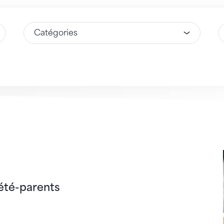
Sélectionnez une option
S
parents
iété-parents