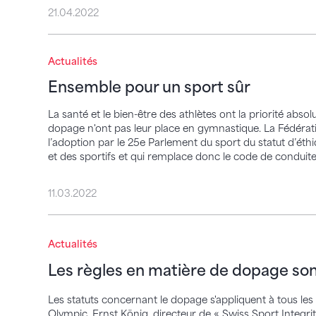
21.04.2022
Ensemble pour un sport sûr
Actualités
Ensemble pour un sport sûr
La santé et le bien-être des athlètes ont la priorité absolu
dopage n'ont pas leur place en gymnastique. La Fédéra
l’adoption par le 25e Parlement du sport du statut d’éthi
et des sportifs et qui remplace donc le code de conduit
11.03.2022
Les règles en matière de dopage sont le
Actualités
Les règles en matière de dopage so
Les statuts concernant le dopage s'appliquent à tous les 
Olympic. Ernst König, directeur de « Swiss Sport Integrit