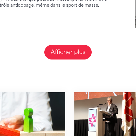
ntrôle antidopage, même dans le sport de masse.
Afficher plus
ir les conflits société-parents
Adoption du budget e