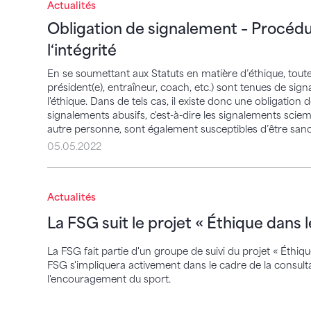
Actualités
Obligation de signalement – Procédure en 
Obligation de signalement – Procédu
l‘intégrité
En se soumettant aux Statuts en matière d’éthique, toute
président(e), entraîneur, coach, etc.) sont tenues de sig
l'éthique. Dans de tels cas, il existe donc une obligation 
signalements abusifs, c'est-à-dire les signalements sc
autre personne, sont également susceptibles d’être sanc
05.05.2022
La FSG suit le projet « Éthique dans le spo
Actualités
La FSG suit le projet « Éthique dans l
La FSG fait partie d'un groupe de suivi du projet « Éthiq
FSG s'impliquera activement dans le cadre de la consulta
l'encouragement du sport.