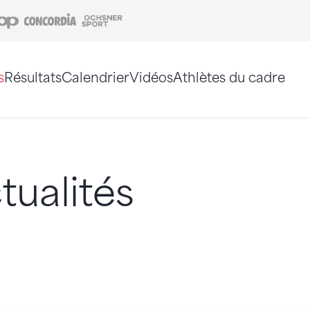
Coop
Concordia
Ochsner Sport
s
Résultats
Calendrier
Vidéos
Athlètes du cadre
e. Vous pouvez également utiliser le plan du site 
tualités