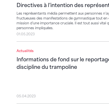
Directives à l’intention des représe
Les représentants média permettent aux personnes n’aya
fructueuses des manifestations de gymnastique tout en e
mission d’une importance cruciale. Il est tout aussi vita
personnes impliquées.
01.05.2023
Informations de fond sur le reportage méd
Actualités
Informations de fond sur le reportag
discipline du trampoline
05.04.2023