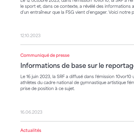
Le 12 octobre 2023, dans l’émission 10vor10, la SRF a 
le sport et, dans ce contexte, a révélé des informatio
d'un entraîneur que la FSG vient d’engager. Voici notre pr
12.10.2023
Informations de base sur le reportage du 
Communiqué de presse
Informations de base sur le reportag
Le 16 juin 2023, la SRF a diffusé dans l'émission 10vor1
athlètes du cadre national de gymnastique artistique fémi
prise de position à ce sujet.
16.06.2023
Actualités
Directives à l’intention des représentant