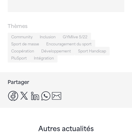
Thèmes
Community
Inclusion
GYMlive 5/22
Sport de masse
Encouragement du sport
Coopération
Développement
Sport Handicap
PluSport
Intégration
Partager
facebook
x
linkedin
whatsapp
email
Autres actualités