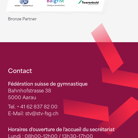
Bronze Partner
Fusszeile
Contact
Fédération suisse de gymnastique
Bahnhofstrasse 38
5000 Aarau
Tel.
+ 41 62 837 82 00
E-Mail:
stv
@stv-fsg.ch
Horaires d'ouverture de l'accueil du secrétariat
Lundi : 08h00–12h00 / 13h30–17h00