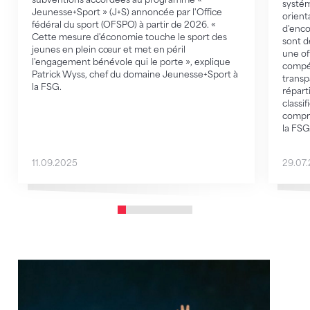
systém
Jeunesse+Sport » (J+S) annoncée par l'Office
orient
fédéral du sport (OFSPO) à partir de 2026. «
d'enco
Cette mesure d'économie touche le sport des
sont d
jeunes en plein cœur et met en péril
une of
l'engagement bénévole qui le porte », explique
compét
Patrick Wyss, chef du domaine Jeunesse+Sport à
transp
la FSG.
répart
classi
compré
la FSG
11.09.2025
29.07