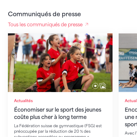
Communiqués de presse
Tous les communiqués de presse
Économiser sur le sport des jeunes coûte plus cher 
Encoura
Actualités
Actual
Économiser sur le sport des jeunes
Enco
coûte plus cher à long terme
une n
spor
La Fédération suisse de gymnastique (FSG) est
préoccupée par la réduction de 20 % des
Avec l
subventions accordées au programme «