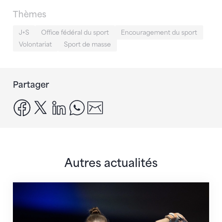
Thèmes
J+S
Office fédéral du sport
Encouragement du sport
Volontariat
Sport de masse
Partager
facebook
x
linkedin
whatsapp
email
Autres actualités
Martina Eisenegger rejoint l'équipe pour les CE à Za