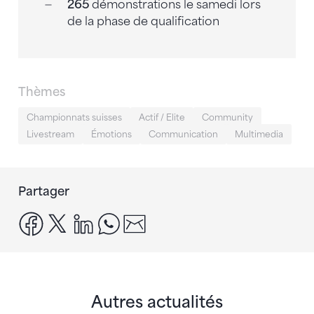
265
démonstrations le samedi lors
de la phase de qualification
Thèmes
Championnats suisses
Actif / Elite
Community
Livestream
Émotions
Communication
Multimedia
Partager
facebook
x
linkedin
whatsapp
email
Autres actualités