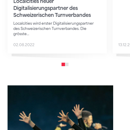
Localcities neuer
Digitalisierungspartner des
Schweizerischen Turnverbandes
Localcities wird erster Digitalisierungspartner
des Schweizerischen Turnverbandes. Die
grösste…
02.08.2022
13.12.