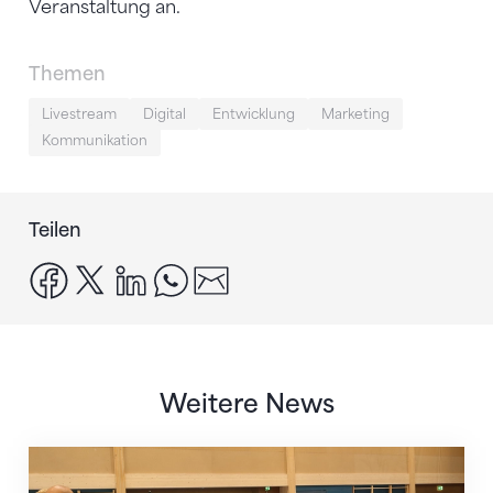
Veranstaltung an.
Themen
Livestream
Digital
Entwicklung
Marketing
Kommunikation
Teilen
facebook
x
linkedin
whatsapp
email
Weitere News
Mit klaren Zielen nach Zagreb