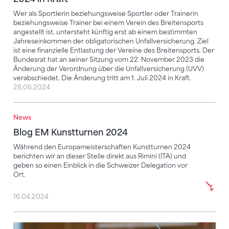
Wer als Sportlerin beziehungsweise Sportler oder Trainerin
beziehungsweise Trainer bei einem Verein des Breitensports
angestellt ist, untersteht künftig erst ab einem bestimmten
Jahreseinkommen der obligatorischen Unfallversicherung. Ziel
ist eine finanzielle Entlastung der Vereine des Breitensports. Der
Bundesrat hat an seiner Sitzung vom 22. November 2023 die
Änderung der Verordnung über die Unfallversicherung (UVV)
verabschiedet. Die Änderung tritt am 1. Juli 2024 in Kraft.
28.06.2024
News
Blog EM Kunstturnen 2024
Blog EM Kunstturnen 2024
Während den Europameisterschaften Kunstturnen 2024
berichten wir an dieser Stelle direkt aus Rimini (ITA) und
geben so einen Einblick in die Schweizer Delegation vor
Ort.
16.04.2024
Neue STV-Accounts auf WhatsApp, TikTok und Insta