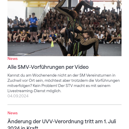
News
Alle SMV-Vorführungen per Video
Kannst du am Wochenende nicht an der SM Vereinsturnen in
Zuchwil vor Ort sein, möchtest aber trotzdem die Vorführungen
mitverfolgen? Kein Problem! Der STV macht es mit seinem
Livestreaming-Dienst möglich.
04.09.2024
News
Änderung der UVV-Verordnung tritt am 1. Juli 2024 in
Änderung der UVV-Verordnung tritt am 1. Juli
2024 in Kraft