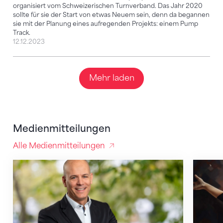
organisiert vom Schweizerischen Turnverband. Das Jahr 2020
sollte für sie der Start von etwas Neuem sein, denn da begannen
sie mit der Planung eines aufregenden Projekts: einem Pump
Track.
12.12.2023
Mehr laden
Medienmitteilungen
Alle Medienmitteilungen
Stefan Riner wird neuer Direktor des Schweizerisc
Mit ein