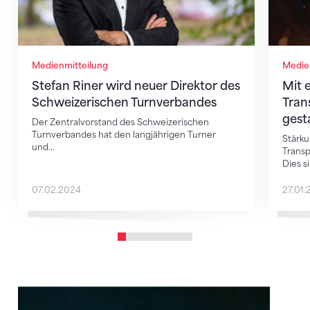
Medienmitteilung
Medie
Stefan Riner wird neuer Direktor des
Mit 
Schweizerischen Turnverbandes
Tran
gest
Der Zentralvorstand des Schweizerischen
Turnverbandes hat den langjährigen Turner
Stärku
und…
Transp
Dies s
07.02.2024
27.01.