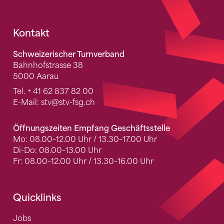
Fusszeile
Kontakt
Schweizerischer Turnverband
Bahnhofstrasse 38
5000 Aarau
Tel.
+ 41 62 837 82 00
E-Mail:
stv
@stv-fsg.ch
Öffnungszeiten Empfang Geschäftsstelle
Mo: 08.00–12.00 Uhr / 13.30–17.00 Uhr
Di-Do: 08.00–13.00 Uhr
Fr: 08.00–12.00 Uhr / 13.30–16.00 Uhr
Quicklinks
Jobs