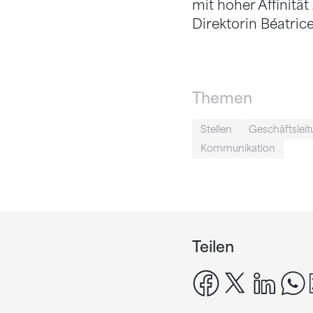
mit hoher Affinitä
Direktorin Béatrice
Themen
Stellen
Geschäftslei
Kommunikation
Teilen
facebook
x
linke