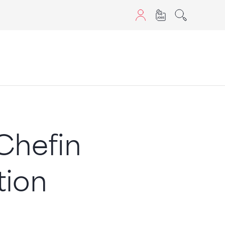
aScript nutzen.
Chefin
tion