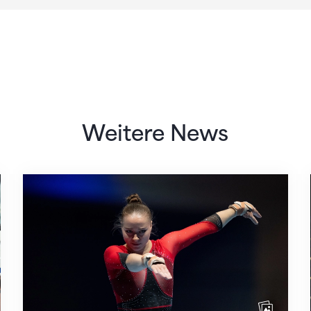
Weitere News
 des STV
Martina Eisenegger rückt ins EM-Team für Z