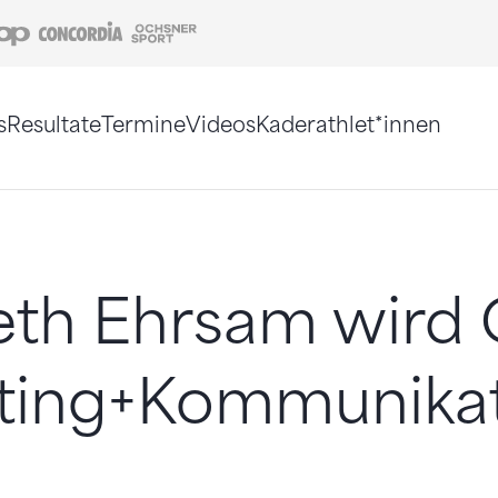
Coop
Concordia
Ochsner Sport
s
Resultate
Termine
Videos
Kaderathlet*innen
tigt. Alternativ können Sie die Sitemap ohne Jav
eth Ehrsam wird 
ting+Kommunika