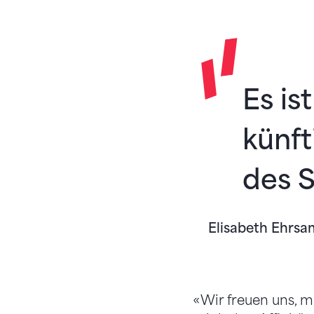
Es is
künft
des S
Elisabeth Ehrsa
«Wir freuen uns, m