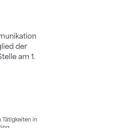
munikation
lied der
telle am 1.
 Tätigkeiten in
ing,