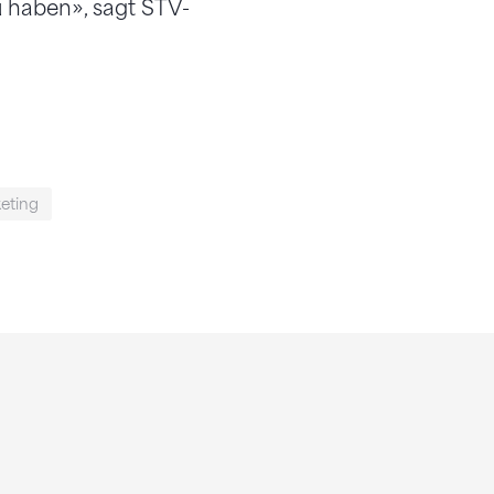
u haben», sagt STV-
eting