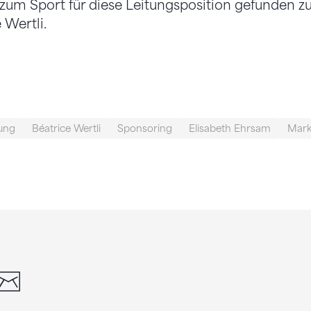
t zum Sport für diese Leitungsposition gefunden z
 Wertli.
tung
Béatrice Wertli
Sponsoring
Elisabeth Ehrsam
Mark
din
whatsapp
email