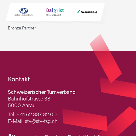
Bronze Partner
Fusszeile
Kontakt
Schweizerischer Turnverband
Bahnhofstrasse 38
5000 Aarau
Tel.
+ 41 62 837 82 00
E-Mail:
stv
@stv-fsg.ch