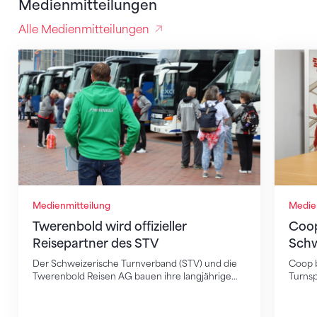
Medienmitteilungen
Alle Medienmitteilungen
Twerenbold wird offizieller Reisepartner des STV
Coop wi
Medienmitteilung
Medie
Twerenbold wird offizieller
Coop
Reisepartner des STV
Schw
Der Schweizerische Turnverband (STV) und die
Coop b
Twerenbold Reisen AG bauen ihre langjährige…
Turnsp