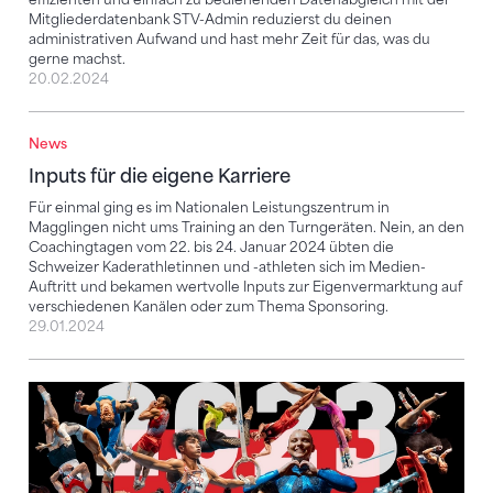
Mitgliederdatenbank STV-Admin reduzierst du deinen
administrativen Aufwand und hast mehr Zeit für das, was du
gerne machst.
20.02.2024
News
Inputs für die eigene Karriere
Inputs für die eigene Karriere
Für einmal ging es im Nationalen Leistungszentrum in
Magglingen nicht ums Training an den Turngeräten. Nein, an den
Coachingtagen vom 22. bis 24. Januar 2024 übten die
Schweizer Kaderathletinnen und -athleten sich im Medien-
Auftritt und bekamen wertvolle Inputs zur Eigenvermarktung auf
verschiedenen Kanälen oder zum Thema Sponsoring.
29.01.2024
Swiss Cup Zürich 2023 | Aftermovie