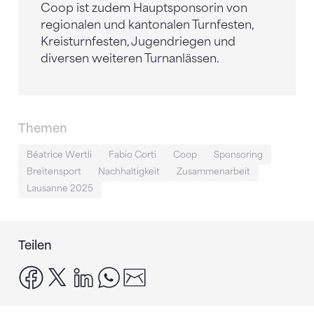
Coop ist zudem Hauptsponsorin von
regionalen und kantonalen Turnfesten,
Kreisturnfesten, Jugendriegen und
diversen weiteren Turnanlässen.
Themen
Béatrice Wertli
Fabio Corti
Coop
Sponsoring
Breitensport
Nachhaltigkeit
Zusammenarbeit
Lausanne 2025
Teilen
facebook
x
linkedin
whatsapp
email