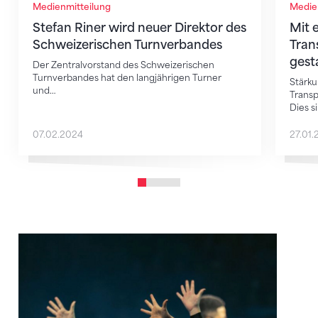
Medienmitteilung
Medie
Stefan Riner wird neuer Direktor des
Mit 
Schweizerischen Turnverbandes
Tran
gest
Der Zentralvorstand des Schweizerischen
Turnverbandes hat den langjährigen Turner
Stärku
und…
Transp
Dies s
07.02.2024
27.01.