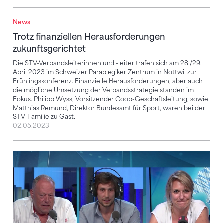
News
Trotz finanziellen Herausforderungen zukunftsgerich
Trotz finanziellen Herausforderungen
zukunftsgerichtet
Die STV-Verbandsleiterinnen und -leiter trafen sich am 28./29.
April 2023 im Schweizer Paraplegiker Zentrum in Nottwil zur
Frühlingskonferenz. Finanzielle Herausforderungen, aber auch
die mögliche Umsetzung der Verbandsstrategie standen im
Fokus. Philipp Wyss, Vorsitzender Coop-Geschäftsleitung, sowie
Matthias Remund, Direktor Bundesamt für Sport, waren bei der
STV-Familie zu Gast.
02.05.2023
Die Debatte in der RTS-Sendung «Forum»: Frauenqu