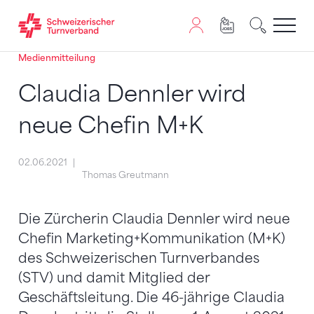
Medienmitteilung
Zum Inhalt springen
Zur Sitemap navigieren
Zum Navigieren dieser Seite wird JavaScript benötigt. A
Claudia Dennler wird
neue Chefin M+K
02.06.2021
Thomas Greutmann
Die Zürcherin Claudia Dennler wird neue
Chefin Marketing+Kommunikation (M+K)
des Schweizerischen Turnverbandes
(STV) und damit Mitglied der
Geschäftsleitung. Die 46-jährige Claudia