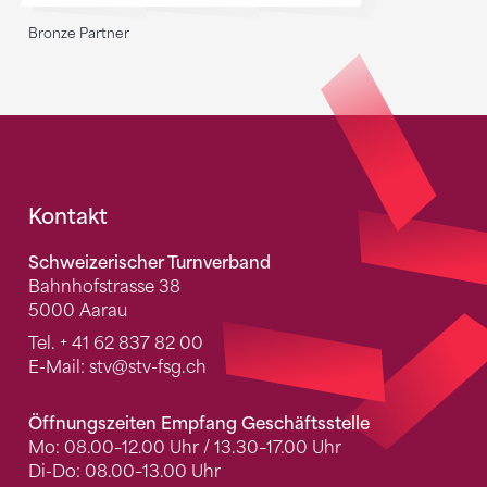
Bronze Partner
Fusszeile
Kontakt
Schweizerischer Turnverband
Bahnhofstrasse 38
5000 Aarau
Tel.
+ 41 62 837 82 00
E-Mail:
stv
@stv-fsg.ch
Öffnungszeiten Empfang Geschäftsstelle
Mo: 08.00–12.00 Uhr / 13.30–17.00 Uhr
Di-Do: 08.00–13.00 Uhr