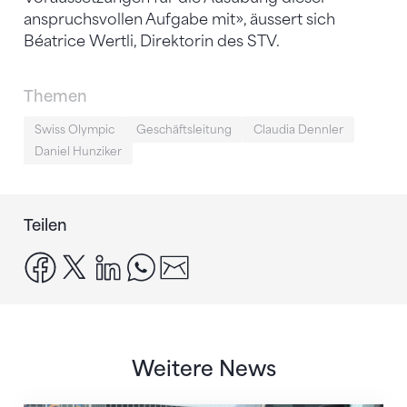
anspruchsvollen Aufgabe mit», äussert sich
Béatrice Wertli, Direktorin des STV.
Themen
Swiss Olympic
Geschäftsleitung
Claudia Dennler
Daniel Hunziker
Teilen
facebook
x
linkedin
whatsapp
email
Weitere News