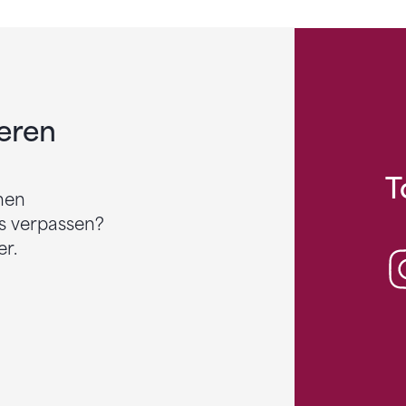
eren
T
nen
s verpassen?
r.