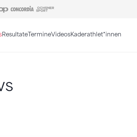
Coop
Concordia
Ochsner Sport
s
Resultate
Termine
Videos
Kaderathlet*innen
tigt. Alternativ können Sie die Sitemap ohne Jav
ws