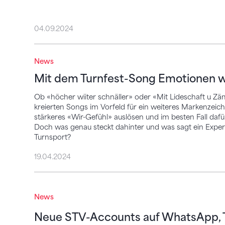
04.09.2024
Mit dem Turnfest-Song Emotionen weck
News
Mit dem Turnfest-Song Emotionen 
Ob «höcher wiiter schnäller» oder «Mit Lideschaft u Z
kreierten Songs im Vorfeld für ein weiteres Markenzeic
stärkeres «Wir-Gefühl» auslösen und im besten Fall daf
Doch was genau steckt dahinter und was sagt ein Expe
Turnsport?
19.04.2024
Neue STV-Accounts auf WhatsApp, TikTo
News
Neue STV-Accounts auf WhatsApp, T