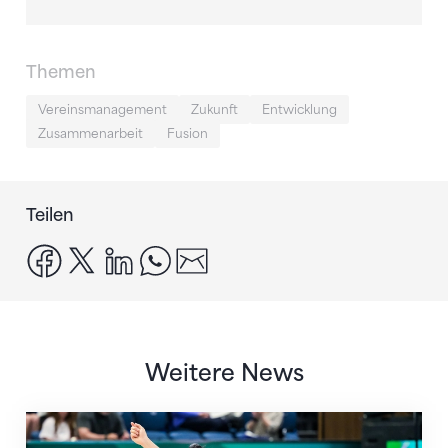
Themen
Vereinsmanagement
Zukunft
Entwicklung
Zusammenarbeit
Fusion
Teilen
facebook
x
linkedin
whatsapp
email
Weitere News
Nächster Halt: Weltmeisterschaft