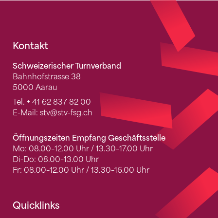
Fusszeile
Kontakt
Schweizerischer Turnverband
Bahnhofstrasse 38
5000 Aarau
Tel.
+ 41 62 837 82 00
E-Mail:
stv
@stv-fsg.ch
Öffnungszeiten Empfang Geschäftsstelle
Mo: 08.00–12.00 Uhr / 13.30–17.00 Uhr
Di-Do: 08.00–13.00 Uhr
Fr: 08.00–12.00 Uhr / 13.30–16.00 Uhr
Quicklinks