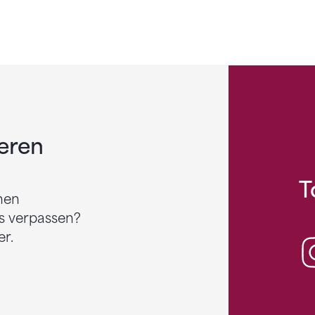
eren
T
nen
s verpassen?
r.