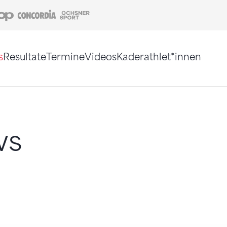
Coop
Concordia
Ochsner Sport
s
Resultate
Termine
Videos
Kaderathlet*innen
tigt. Alternativ können Sie die Sitemap ohne Jav
ws