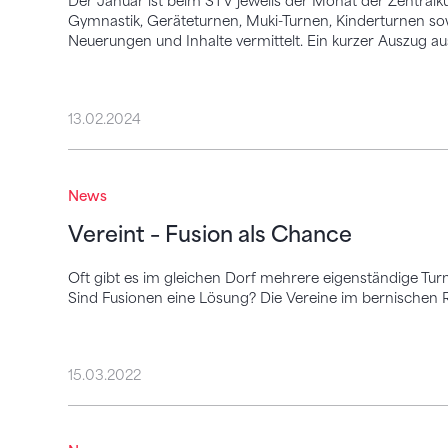
Der Januar ist beim STV jeweils der Monat der Zentralk
Gymnastik, Geräteturnen, Muki-Turnen, Kinderturnen s
Neuerungen und Inhalte vermittelt. Ein kurzer Auszug a
13.02.2024
Vereint – Fusion als Chance
News
Vereint – Fusion als Chance
Oft gibt es im gleichen Dorf mehrere eigenständige Tur
Sind Fusionen eine Lösung? Die Vereine im bernischen 
15.03.2022
Le défi des gymnastes de Vevey