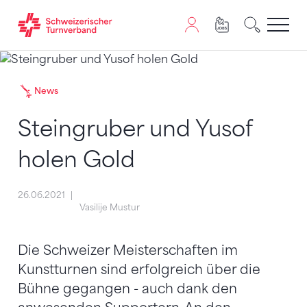
Zum Inhalt springen
Zur Sitemap navigieren
Zum Navigieren dieser Seite wird JavaScript benötigt. A
News
Steingruber und Yusof
holen Gold
26.06.2021
Vasilije Mustur
Die Schweizer Meisterschaften im
Kunstturnen sind erfolgreich über die
Bühne gegangen - auch dank den