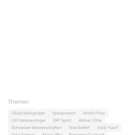
Themen
Giulia Steingruber
Spitzensport
Andrin Frey
Lilli Habisreutinger
SRF Sport
Aktive / Elite
Schweizer Meisterschaften
Noe Seifert
Eddy Yusof
Taha Serhani
Marco Pfyl
Benjamin Gischard