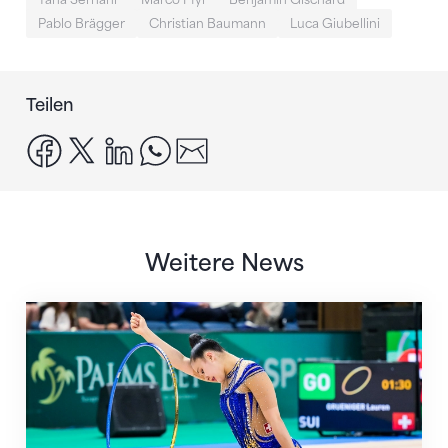
Pablo Brägger
Christian Baumann
Luca Giubellini
Teilen
facebook
x
linkedin
whatsapp
email
Weitere News
Nächster Halt: Weltmeisterschaft