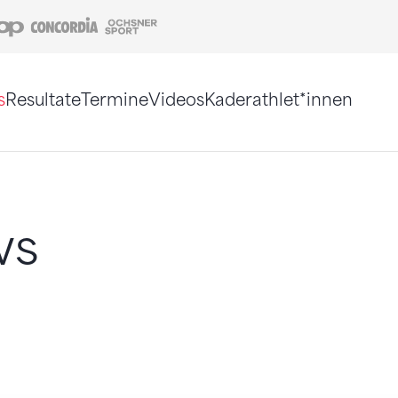
Coop
Concordia
Ochsner Sport
s
Resultate
Termine
Videos
Kaderathlet*innen
tigt. Alternativ können Sie die Sitemap ohne Jav
ws