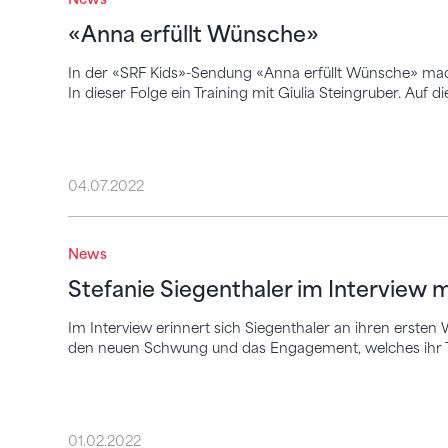
«Anna erfüllt Wünsche»
In der «SRF Kids»-Sendung «Anna erfüllt Wünsche» mac
In dieser Folge ein Training mit Giulia Steingruber. Auf die
04.07.2022
Stefanie Siegenthaler im Interview mit «
News
Stefanie Siegenthaler im Interview 
Im Interview erinnert sich Siegenthaler an ihren ersten 
den neuen Schwung und das Engagement, welches ihr 
01.02.2022