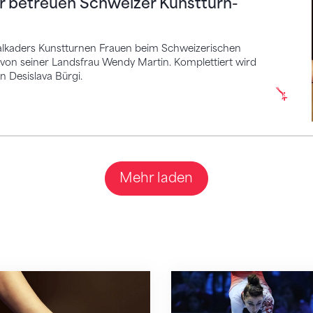
er betreuen Schweizer Kunstturn-
nalkaders Kunstturnen Frauen beim Schweizerischen
 von seiner Landsfrau Wendy Martin. Komplettiert wird
n Desislava Bürgi.
Mehr laden
Giulia Steingruber betreuen Schweizer Kunsttur
Erfolgs-Quartett wird