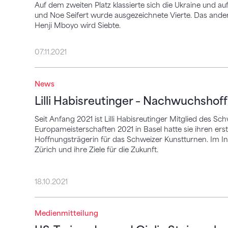
Auf dem zweiten Platz klassierte sich die Ukraine und auf 
und Noe Seifert wurde ausgezeichnete Vierte. Das ande
Henji Mboyo wird Siebte.
07.11.2021
Lilli Habisreutinger – Nachwuchshoffnun
News
Lilli Habisreutinger – Nachwuchshof
Seit Anfang 2021 ist Lilli Habisreutinger Mitglied des S
Europameisterschaften 2021 in Basel hatte sie ihren ersten
Hoffnungsträgerin für das Schweizer Kunstturnen. Im In
Zürich und ihre Ziele für die Zukunft.
18.10.2021
US-Trainerduo und Giulia Steingruber be
Medienmitteilung