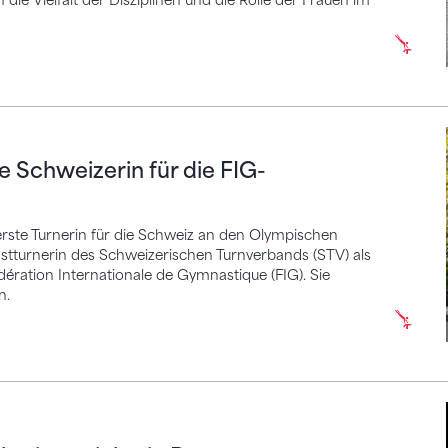
 die Vielfalt der Disziplinen und die Rolle der Frauen im
chweizerin für die FIG-Athlet*innenkommission
te Schweizerin für die FIG-
 erste Turnerin für die Schweiz an den Olympischen
unstturnerin des Schweizerischen Turnverbands (STV) als
ération Internationale de Gymnastique (FIG). Sie
n.
 – vieles in Bewegung