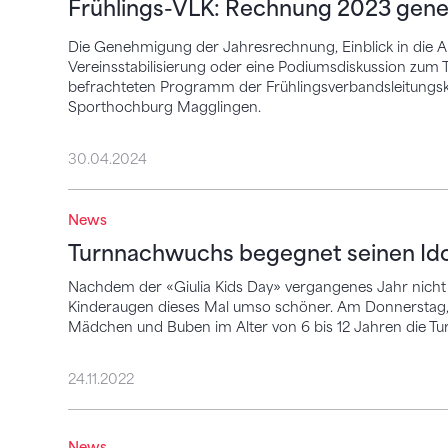
Frühlings-VLK: Rechnung 2023 gene
Die Genehmigung der Jahresrechnung, Einblick in die A
Vereinsstabilisierung oder eine Podiumsdiskussion zum
befrachteten Programm der Frühlingsverbandsleitungsko
Sporthochburg Magglingen.
30.04.2024
News
Turnnachwuchs begegnet seinen Idolen
Turnnachwuchs begegnet seinen Id
Nachdem der «Giulia Kids Day» vergangenes Jahr nicht 
Kinderaugen dieses Mal umso schöner. Am Donnerstag,
Mädchen und Buben im Alter von 6 bis 12 Jahren die Tur
24.11.2022
«Anna erfüllt Wünsche»
News