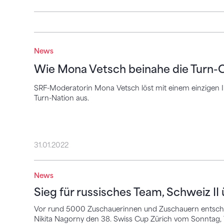
Wie Mona Vetsch beinahe die Turn-Comm
News
Wie Mona Vetsch beinahe die Turn-
SRF-Moderatorin Mona Vetsch löst mit einem einzigen 
Turn-Nation aus.
31.01.2022
News
Sieg für russisches Team, Schweiz II über
Sieg für russisches Team, Schweiz I
Vor rund 5000 Zuschauerinnen und Zuschauern entschi
Nikita Nagorny den 38. Swiss Cup Zürich vom Sonntag, 