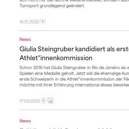
sich nicht nur die Technik weiterentwickelt, sondern auch
Turnsport grundlegend geändert.
16.10.2025
News
Giulia Steingruber kandidiert als erste S
Giulia Steingruber kandidiert als ers
Athlet*innenkommission
Schon 2016 hat Giulia Steingruber in Rio de Janeiro als
Spielen eine Medaille geholt. Jetzt will die ehemalige K
erste Schweizerin in die Athlet*innenkommission der Féd
möchte mit ihrer Erfahrung international etwas bewirke
17.09.2025
Frühlings-VLK: Rechnung 2023 genehmigt
News