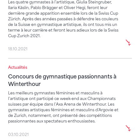
Les quatre gymnastes à l’artistique, Giulia Steingruber,
Ilaria Käslin, Pablo Brägger et Oliver Hegi, feront leur
dernière grande apparition ensemble lors de la Swiss Cup
Zürich. Après des années passées à défendre les couleurs
de la Suisse en gymnastique artistique, ils ont tous mis un
terme à leur carrière et feront leurs adieux lors de la Swiss
Cup Zurich 2021.
18.10.2021
Actualités
Concours de gymnastique passionnants à Wintertho
Concours de gymnastique passionnants à
Winterthour
Les meilleurs gymnastes féminines et masculins à
l’artistique ont participé ce week-end aux Championnats
suisses par équipe dans l’Axa Arena de Winterthour. Les
gymnastes artistiques féminines et masculins d'Argovie et
de Zurich, notamment, ont présenté des compétitions
passionnantes aux spectateurs enthousiastes.
03.10.2021