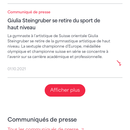
Communiqué de presse
Giulia Steingruber se retire du sport de haut niveau
Giulia Steingruber se retire du sport de
haut niveau
La gymnaste à l’artistique de Suisse orientale Giulia
Steingruber se retire de la gymnastique artistique de haut
niveau. La sextuple championne d’Europe, médaillée
olympique et championne suisse en série se concentre à
l’avenir sur sa carrière académique et professionnelle.
01.10.2021
Afficher plus
Communiqués de presse
Tous les communiqués de presse