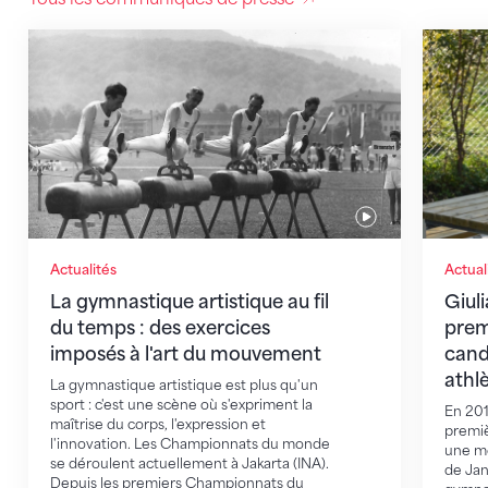
La gymnastique artistique au fil du temps : des exer
Giulia 
Actualités
Actual
La gymnastique artistique au fil
Giuli
du temps : des exercices
prem
imposés à l'art du mouvement
cand
athlè
La gymnastique artistique est plus qu'un
sport : c'est une scène où s'expriment la
En 201
maîtrise du corps, l'expression et
premiè
l'innovation. Les Championnats du monde
une mé
se déroulent actuellement à Jakarta (INA).
de Jan
Depuis les premiers Championnats du