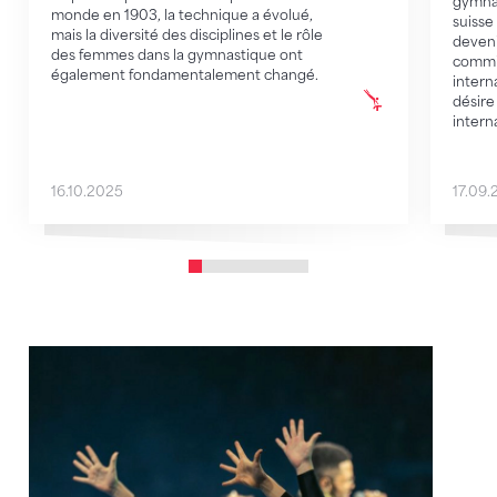
gymnas
monde en 1903, la technique a évolué,
suisse
mais la diversité des disciplines et le rôle
deveni
des femmes dans la gymnastique ont
commis
également fondamentalement changé.
intern
désire 
intern
16.10.2025
17.09.