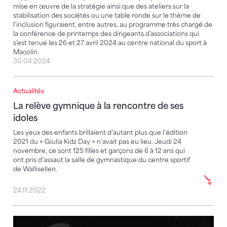
mise en œuvre de la stratégie ainsi que des ateliers sur la
stabilisation des sociétés ou une table ronde sur le thème de
l'inclusion figuraient, entre autres, au programme très chargé de
la conférence de printemps des dirigeants d'associations qui
s'est tenue les 26 et 27 avril 2024 au centre national du sport à
Macolin.
30.04.2024
Actualités
La relève gymnique à la rencontre de ses idoles
La relève gymnique à la rencontre de ses
idoles
Les yeux des enfants brillaient d’autant plus que l’édition
2021 du « Giulia Kidz Day » n’avait pas eu lieu. Jeudi 24
novembre, ce sont 125 filles et garçons de 6 à 12 ans qui
ont pris d’assaut la salle de gymnastique du centre sportif
de Wallisellen.
24.11.2022
Stefanie Siegenthaler en interview avec «Internatio