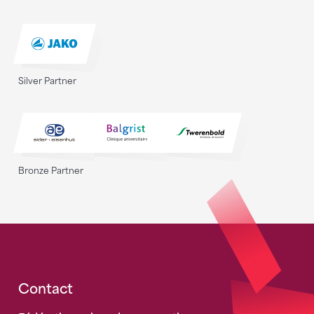
Silver Partner
Bronze Partner
Fusszeile
Contact