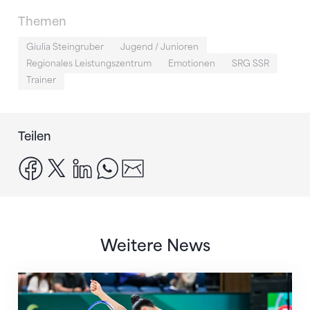
Themen
Giulia Steingruber
Jugend / Junioren
Regionales Leistungszentrum
Emotionen
SRG SSR
Trainer
Teilen
facebook
x
linkedin
whatsapp
email
Weitere News
Nächster Halt: Weltmeisterschaft