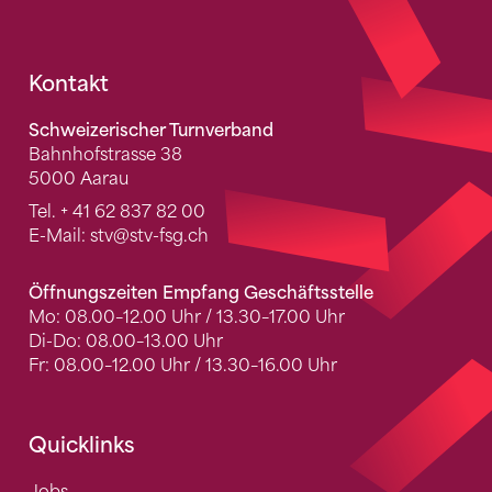
Fusszeile
Kontakt
Schweizerischer Turnverband
Bahnhofstrasse 38
5000 Aarau
Tel.
+ 41 62 837 82 00
E-Mail:
stv
@stv-fsg.ch
Öffnungszeiten Empfang Geschäftsstelle
Mo: 08.00–12.00 Uhr / 13.30–17.00 Uhr
Di-Do: 08.00–13.00 Uhr
Fr: 08.00–12.00 Uhr / 13.30–16.00 Uhr
Quicklinks
Jobs