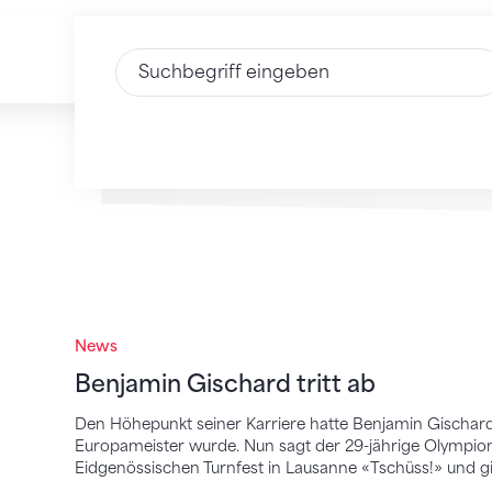
Text eingeben
Benjamin Gischard tritt ab
News
Benjamin Gischard tritt ab
Den Höhepunkt seiner Karriere hatte Benjamin Gischard
Europameister wurde. Nun sagt der 29-jährige Olympi
Eidgenössischen Turnfest in Lausanne «Tschüss!» und gib