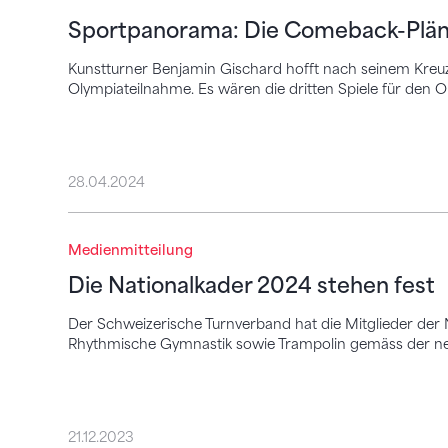
Sportpanorama: Die Comeback-Plän
Kunstturner Benjamin Gischard hofft nach seinem Kreuz
Olympiateilnahme. Es wären die dritten Spiele für den 
28.04.2024
Die Nationalkader 2024 stehen fest
Medienmitteilung
Die Nationalkader 2024 stehen fest
Der Schweizerische Turnverband hat die Mitglieder der
Rhythmische Gymnastik sowie Trampolin gemäss der neu
21.12.2023