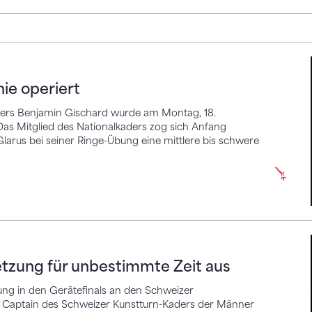
periert
ie operiert
ders Benjamin Gischard wurde am Montag, 18.
Das Mitglied des Nationalkaders zog sich Anfang
arus bei seiner Ringe-Übung eine mittlere bis schwere
ng für unbestimmte Zeit aus
letzung für unbestimmte Zeit aus
zung in den Gerätefinals an den Schweizer
er Captain des Schweizer Kunstturn-Kaders der Männer