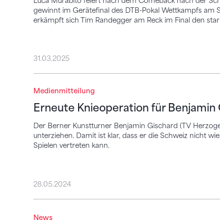
Luca Murabito feiert nach dem Comeback nach der Schult
gewinnt im Gerätefinal des DTB-Pokal Wettkampfs am Sp
erkämpft sich Tim Randegger am Reck im Final den starke
31.03.2025
Erneute Knieoperation für Benjamin Gisc
Medienmitteilung
Erneute Knieoperation für Benjamin
Der Berner Kunstturner Benjamin Gischard (TV Herzoge
unterziehen. Damit ist klar, dass er die Schweiz nicht w
Spielen vertreten kann.
28.05.2024
Sportpanorama: Die Comeback-Pläne vo
News