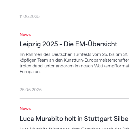
11.06.2025
Leipzig 2025 – Die EM-Übersicht
News
Leipzig 2025 – Die EM-Übersicht
Im Rahmen des Deutschen Turnfests vom 26. bis am 31. M
köpfigen Team an den Kunstturn-Europameisterschaften
treten dabei unter anderem im neuen Wettkampfformat
Europa an.
26.05.2025
Luca Murabito holt in Stuttgart Silber
News
Luca Murabito holt in Stuttgart Silbe