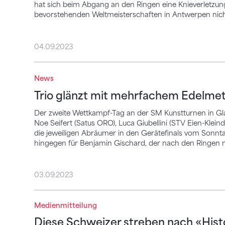
hat sich beim Abgang an den Ringen eine Knieverletzu
bevorstehenden Weltmeisterschaften in Antwerpen nich
04.09.2023
Trio glänzt mit mehrfachem Edelmetall
News
Trio glänzt mit mehrfachem Edelmet
Der zweite Wettkampf-Tag an der SM Kunstturnen in Gla
Noe Seifert (Satus ORO), Luca Giubellini (STV Eien-Klein
die jeweiligen Abräumer in den Gerätefinals vom Sonnta
hingegen für Benjamin Gischard, der nach den Ringen n
03.09.2023
Medienmitteilung
Diese Schweizer streben nach «Historis
Diese Schweizer streben nach «His