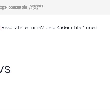
Coop
Concordia
Ochsner Sport
s
Resultate
Termine
Videos
Kaderathlet*innen
tigt. Alternativ können Sie die Sitemap ohne Jav
ws