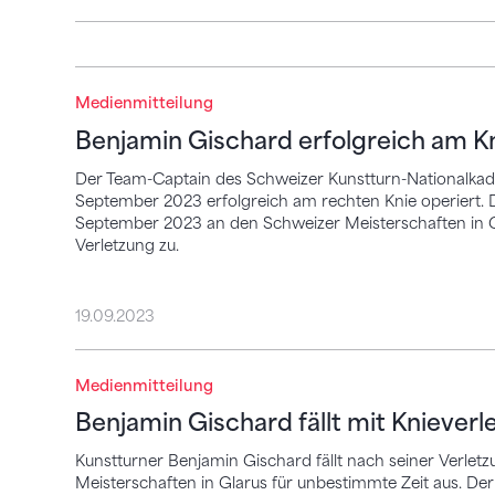
Benjamin Gischard erfolgreich am Knie o
Medienmitteilung
Benjamin Gischard erfolgreich am Kn
Der Team-Captain des Schweizer Kunstturn-Nationalka
September 2023 erfolgreich am rechten Knie operiert. 
September 2023 an den Schweizer Meisterschaften in Gl
Verletzung zu.
19.09.2023
Benjamin Gischard fällt mit Knieverletzu
Medienmitteilung
Benjamin Gischard fällt mit Kniever
Kunstturner Benjamin Gischard fällt nach seiner Verlet
Meisterschaften in Glarus für unbestimmte Zeit aus. D