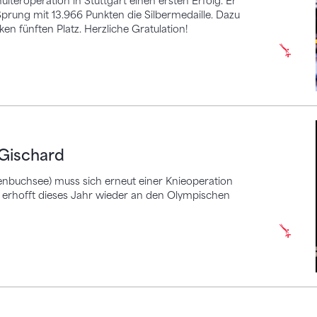
eroperation in Stuttgart einen ersten Erfolg. Er
rung mit 13.966 Punkten die Silbermedaille. Dazu
n fünften Platz. Herzliche Gratulation!
hard
 Gischard
nbuchsee) muss sich erneut einer Knieoperation
ie erhofft dieses Jahr wieder an den Olympischen
n Benjamin Gischard