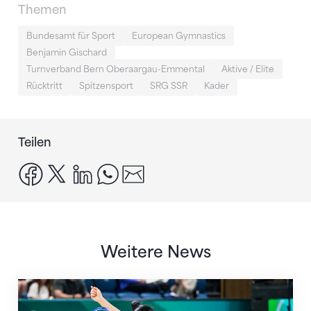
Themen
Bundesamt für Sport
European Gymnastics
Benjamin Gischard
Turnverband Bern Oberaargau-Emmental
Aktive / Elite
Rücktritt
Spitzensport
SRG SSR
Kader
Teilen
facebook
x
linkedin
whatsapp
email
Weitere News
Nächster Halt: Weltmeisterschaft