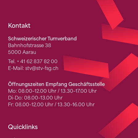
Fusszeile
Kontakt
Schweizerischer Turnverband
Bahnhofstrasse 38
5000 Aarau
Tel.
+ 41 62 837 82 00
E-Mail:
stv
@stv-fsg.ch
Öffnungszeiten Empfang Geschäftsstelle
Mo: 08.00–12.00 Uhr / 13.30–17.00 Uhr
Di-Do: 08.00–13.00 Uhr
Fr: 08.00–12.00 Uhr / 13.30–16.00 Uhr
Quicklinks