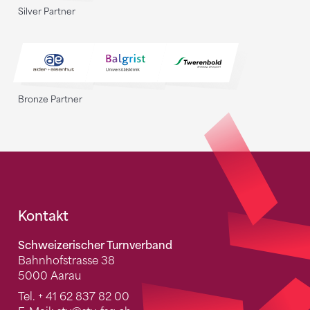
Silver Partner
Bronze Partner
Fusszeile
Kontakt
Schweizerischer Turnverband
Bahnhofstrasse 38
5000 Aarau
Tel.
+ 41 62 837 82 00