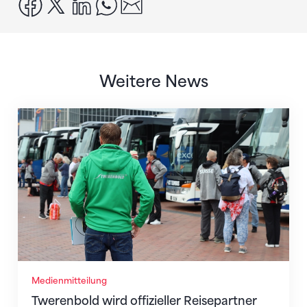
facebook
x
linkedin
whatsapp
email
Weitere News
Twerenbold wird offizieller Reisepartner des STV
Medienmitteilung
Twerenbold wird offizieller Reisepartner