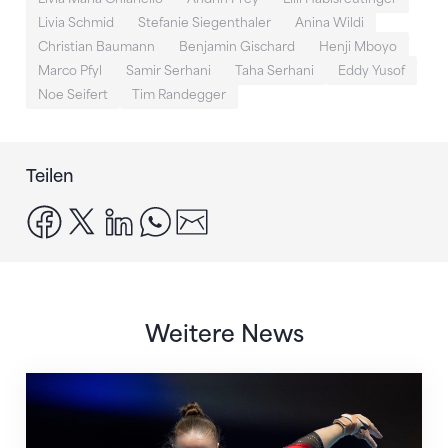
Livia Schmid
Stefanie Siegenthaler
Anina Wildi
Christian Baumann
Benjamin Gischard
Henji Mboyo
Marco Pfyl
Samir Serhani
Taha Serhani
Eddy Yusof
Noe Seifert
Tim Randegger
Teilen
facebook
x
linkedin
whatsapp
email
Weitere News
Martina Eisenegger rückt ins EM-Team für Zagreb n