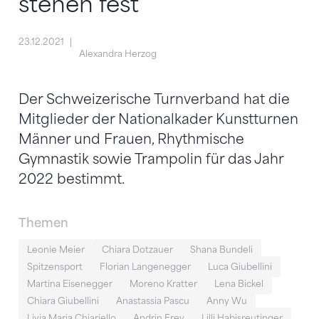
stehen fest
23.12.2021
Alexandra Herzog
Der Schweizerische Turnverband hat die
Mitglieder der Nationalkader Kunstturnen
Männer und Frauen, Rhythmische
Gymnastik sowie Trampolin für das Jahr
2022 bestimmt.
Themen
Leonie Meier
Chiara Dotzauer
Shana Bundeli
Spitzensport
Florian Langenegger
Luca Giubellini
Martina Eisenegger
Moreno Kratter
Lena Bickel
Chiara Giubellini
Anastassia Pascu
Anny Wu
Livia Maria Chiariello
Andrin Frey
Lilli Habisreutinger