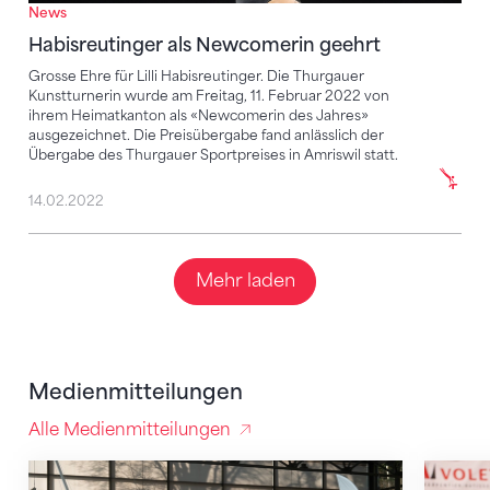
News
Habisreutinger als Newcomerin geehrt
Grosse Ehre für Lilli Habisreutinger. Die Thurgauer
Kunstturnerin wurde am Freitag, 11. Februar 2022 von
ihrem Heimatkanton als «Newcomerin des Jahres»
ausgezeichnet. Die Preisübergabe fand anlässlich der
Übergabe des Thurgauer Sportpreises in Amriswil statt.
14.02.2022
Mehr laden
Medienmitteilungen
Alle Medienmitteilungen
Die Nationalkader 2024 stehen fest
Kunsttu