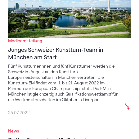
Medienmitteilung
Junges Schweizer Kunstturn-Team in
München am Start
Fünf Kunstturnerinnen und fünf Kunstturner werden die
Schweiz im August an den Kunstturn-
Europameisterschaften in München vertreten. Die
Kunstturn-EM findet vom 11. bis 21. August 2022 im
Rahmen der European Championships statt. Die EM in
München ist gleichzeitig auch Qualifikationswettkampf für
die Weltmeisterschaften im Oktober in Liverpool.
25.07.2022
News
Dritter Rang in Linz für Schweizer Kunstturnerinnen