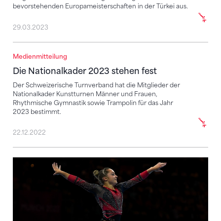
bevorstehenden Europameisterschaften in der Türkei aus.
29.03.2023
Medienmitteilung
Die Nationalkader 2023 stehen fest
Die Nationalkader 2023 stehen fest
Der Schweizerische Turnverband hat die Mitglieder der
Nationalkader Kunstturnen Männer und Frauen,
Rhythmische Gymnastik sowie Trampolin für das Jahr
2023 bestimmt.
22.12.2022
Schweizer Frauenteam turnt auf Rang 18