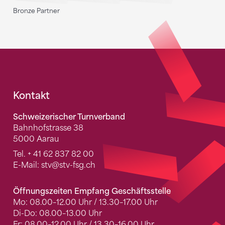
Bronze Partner
Fusszeile
Kontakt
Schweizerischer Turnverband
Bahnhofstrasse 38
5000 Aarau
Tel.
+ 41 62 837 82 00
E-Mail:
stv
@stv-fsg.ch
Öffnungszeiten Empfang Geschäftsstelle
Mo: 08.00–12.00 Uhr / 13.30–17.00 Uhr
Di-Do: 08.00–13.00 Uhr
Fr: 08.00–12.00 Uhr / 13.30–16.00 Uhr