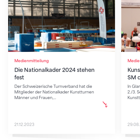
Medienmitteilung
Medie
Die Nationalkader 2024 stehen
Kunst
fest
SM d
Der Schweizerische Turnverband hat die
In Gla
Mitglieder der Nationalkader Kunstturnen
2./3. 
Männer und Frauen,…
Kunstt
21.12.2023
29.08