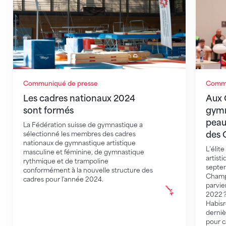
Communiqué de presse
Commu
Les cadres nationaux 2024
Aux C
sont formés
gymn
peau
La Fédération suisse de gymnastique a
des
sélectionné les membres des cadres
nationaux de gymnastique artistique
L’élit
masculine et féminine, de gymnastique
artisti
rythmique et de trampoline
septem
conformément à la nouvelle structure des
Champi
cadres pour l'année 2024.
parvie
2022 ? 
Habisr
derniè
pour c