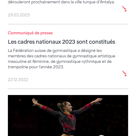
dérouleront prochainement dans la ville turque d’Antalya.
29.03.2023
Communiqué de presse
Les cadres nationaux 2023 sont constitués
Les cadres nationaux 2023 sont constitués
La Fédération suisse de gymnastique a désigné les
membres des cadres nationaux de gymnastique artistique
masculine et féminine, de gymnastique rythmique et de
trampoline pour l'année 2023.
22.12.2022
L'équipe féminine suisse au rang 18