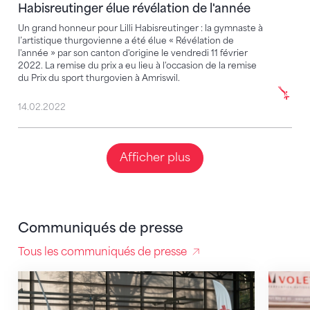
Habisreutinger élue révélation de l'année
Un grand honneur pour Lilli Habisreutinger : la gymnaste à
l’artistique thurgovienne a été élue « Révélation de
l'année » par son canton d'origine le vendredi 11 février
2022. La remise du prix a eu lieu à l'occasion de la remise
du Prix du sport thurgovien à Amriswil.
14.02.2022
Afficher plus
Communiqués de presse
Tous les communiqués de presse
Les cadres nationaux 2024 sont formés
Aux CS,