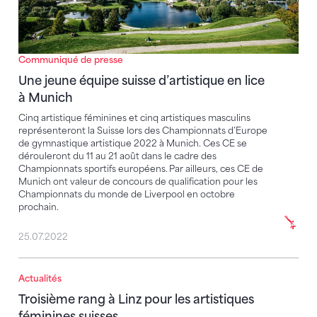
Communiqué de presse
Une jeune équipe suisse d’artistique en lice
à Munich
Cinq artistique féminines et cinq artistiques masculins
représenteront la Suisse lors des Championnats d’Europe
de gymnastique artistique 2022 à Munich. Ces CE se
dérouleront du 11 au 21 août dans le cadre des
Championnats sportifs européens. Par ailleurs, ces CE de
Munich ont valeur de concours de qualification pour les
Championnats du monde de Liverpool en octobre
prochain.
25.07.2022
Actualités
Troisième rang à Linz pour les artistiques féminines s
Troisième rang à Linz pour les artistiques
féminines suisses