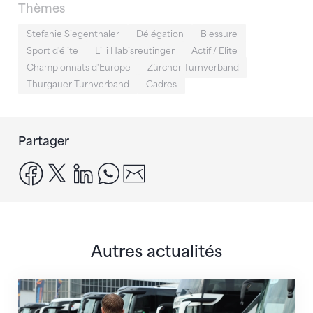
Thèmes
Stefanie Siegenthaler
Délégation
Blessure
Sport d'élite
Lilli Habisreutinger
Actif / Elite
Championnats d'Europe
Zürcher Turnverband
Thurgauer Turnverband
Cadres
Partager
facebook
x
linkedin
whatsapp
email
Autres actualités
Twerenbold devient le partenaire officiel de la FSG 