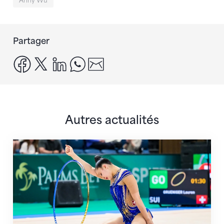
Anny Wu
Partager
facebook
x
linkedin
whatsapp
email
Autres actualités
Prochaine étape : les Championnats du monde