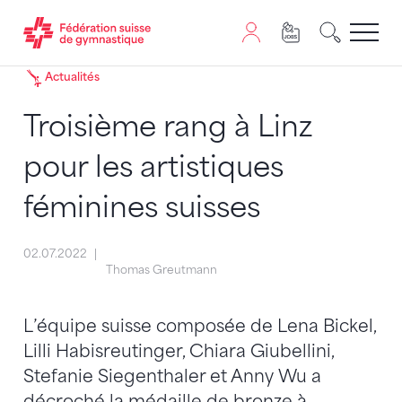
Passer au contenu
Naviguer vers le plan du siten
JavaScript est nécessaire pour naviguer sur ce site. Vous
Actualités
Troisième rang à Linz
pour les artistiques
féminines suisses
02.07.2022
Thomas Greutmann
L’équipe suisse composée de Lena Bickel,
Lilli Habisreutinger, Chiara Giubellini,
Stefanie Siegenthaler et Anny Wu a
décroché la médaille de bronze à