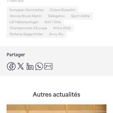
Thèmes
European Gymnastics
Chiara Giubellini
Wendy Bruce Martin
Délégation
Sport d'élite
Lilli Habisreutinger
Actif / Elite
Championnats d'Europe
Anina Wildi
Stefanie Siegenthaler
Anny Wu
Partager
facebook
x
linkedin
whatsapp
email
Autres actualités
En route pour Zagreb avec des objectifs clairs