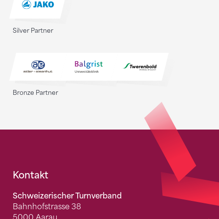
Silver Partner
Bronze Partner
Fusszeile
Kontakt
Schweizerischer Turnverband
Bahnhofstrasse 38
5000 Aarau