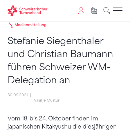
Zum Inhalt springen
Zur Sitemap navigieren
Zum Navigieren dieser Seite wird JavaScript benötigt. A
Medienmitteilung
Stefanie Siegenthaler
und Christian Baumann
führen Schweizer WM-
Delegation an
30.09.2021
Vasilije Mustur
Vom 18. bis 24. Oktober finden im
japanischen Kitakyushu die diesjährigen