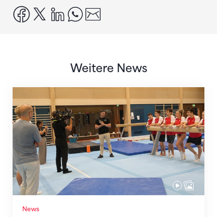
facebook
x
linkedin
whatsapp
email
Weitere News
Mit klaren Zielen nach Zagreb
News