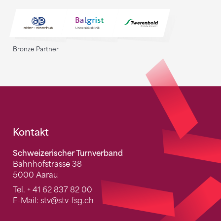
Bronze Partner
Fusszeile
Kontakt
Schweizerischer Turnverband
Bahnhofstrasse 38
5000 Aarau
Tel.
+ 41 62 837 82 00
E-Mail:
stv
@stv-fsg.ch