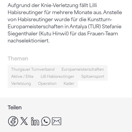
Aufgrund der Knie-Verletzung fällt Lilli
Habisreutinger für mehrere Monate aus. Anstelle
von Habisreutinger wurde für die Kunstturn-
Europameisterschaften in Antalya (TUR) Stefanie
Siegenthaler (Kutu Hinwil) für das Frauen-Team
nachselektioniert.
Themen
Thurgauer Turnverband
Europameisterschaften
Aktive / Elite
Lilli Habisreutinger
Spitzensport
Verletzung
Operation
Kader
Teilen
facebook
x
linkedin
whatsapp
email