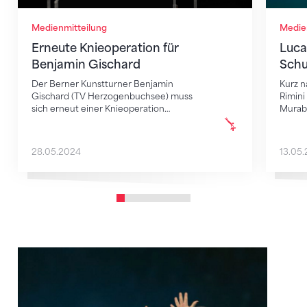
Medienmitteilung
Medie
Erneute Knieoperation für
Luca
Benjamin Gischard
Schu
Der Berner Kunstturner Benjamin
Kurz n
Gischard (TV Herzogenbuchsee) muss
Rimini
sich erneut einer Knieoperation…
Murab
28.05.2024
13.05