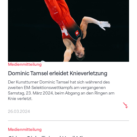
Medienmitteilung
Dominic Tamsel erleidet Knieverletzung
Der Kunstturner Dominic Tamsel hat sich während des
zweiten EM-Selektionswettkampfs am vergangenen
Samstag, 23. März 2024, beim Abgang an den Ringen am
Knie verletzt.
26.03.2024
Medienmitteilung
Chiara Giubellini und Henji Mboyo erfolgreich operie