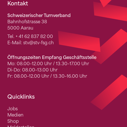
Fusszeile
Kontakt
Schweizerischer Turnverband
Bahnhofstrasse 38
5000 Aarau
Tel.
+ 41 62 837 82 00
E-Mail:
stv
@stv-fsg.ch
Öffnungszeiten Empfang Geschäftsstelle
Mo: 08.00–12.00 Uhr / 13.30–17.00 Uhr
Di-Do: 08.00–13.00 Uhr
Fr: 08.00–12.00 Uhr / 13.30–16.00 Uhr
Quicklinks
Jobs
Medien
Shop