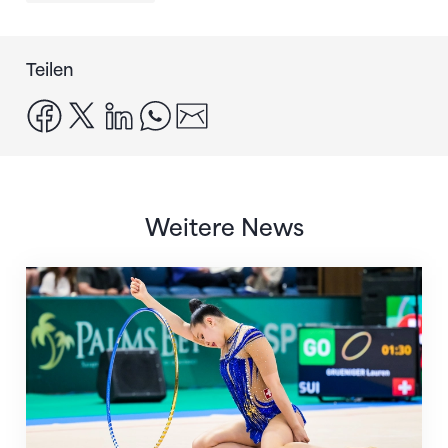
Teilen
facebook
x
linkedin
whatsapp
email
Weitere News
Nächster Halt: Weltmeisterschaft