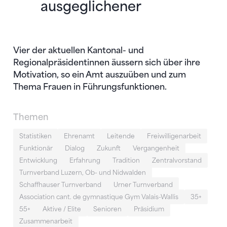
ausgeglichener
Vier der aktuellen Kantonal- und
Regionalpräsidentinnen äussern sich über ihre
Motivation, so ein Amt auszuüben und zum
Thema Frauen in Führungsfunktionen.
Themen
Statistiken
Ehrenamt
Leitende
Freiwilligenarbeit
Funktionär
Dialog
Zukunft
Vergangenheit
Entwicklung
Erfahrung
Tradition
Zentralvorstand
Turnverband Luzern, Ob- und Nidwalden
Schaffhauser Turnverband
Urner Turnverband
Association cant. de gymnastique Gym Valais-Wallis
35+
55+
Aktive / Elite
Senioren
Präsidium
Zusammenarbeit