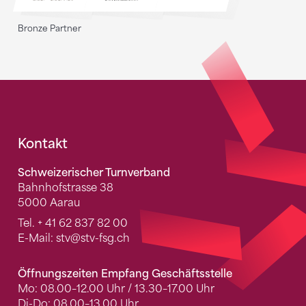
Bronze Partner
Fusszeile
Kontakt
Schweizerischer Turnverband
Bahnhofstrasse 38
5000 Aarau
Tel.
+ 41 62 837 82 00
E-Mail:
stv
@stv-fsg.ch
Öffnungszeiten Empfang Geschäftsstelle
Mo: 08.00–12.00 Uhr / 13.30–17.00 Uhr
Di-Do: 08.00–13.00 Uhr