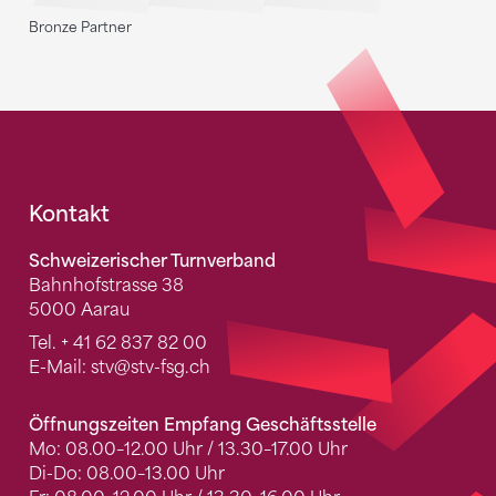
Bronze Partner
Fusszeile
Kontakt
Schweizerischer Turnverband
Bahnhofstrasse 38
5000 Aarau
Tel.
+ 41 62 837 82 00
E-Mail:
stv
@stv-fsg.ch
Öffnungszeiten Empfang Geschäftsstelle
Mo: 08.00–12.00 Uhr / 13.30–17.00 Uhr
Di-Do: 08.00–13.00 Uhr