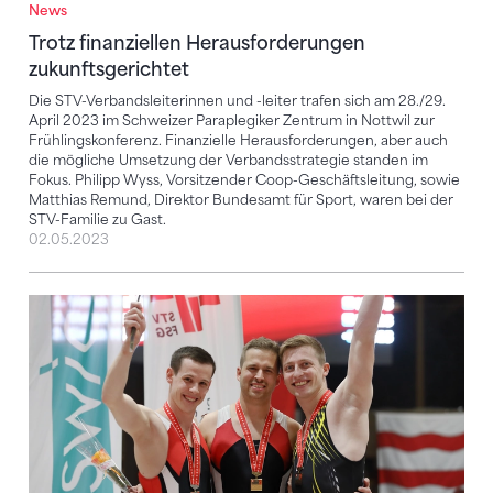
News
Trotz finanziellen Herausforderungen zukunftsgerich
Trotz finanziellen Herausforderungen
zukunftsgerichtet
Die STV-Verbandsleiterinnen und -leiter trafen sich am 28./29.
April 2023 im Schweizer Paraplegiker Zentrum in Nottwil zur
Frühlingskonferenz. Finanzielle Herausforderungen, aber auch
die mögliche Umsetzung der Verbandsstrategie standen im
Fokus. Philipp Wyss, Vorsitzender Coop-Geschäftsleitung, sowie
Matthias Remund, Direktor Bundesamt für Sport, waren bei der
STV-Familie zu Gast.
02.05.2023
Das grosse Comeback der SM Geräteturnen der Mä