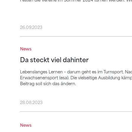
26.09.2023
Da steckt viel dahinter
News
Da steckt viel dahinter
Lebenslanges Lernen – darum geht es im Turnsport. Na
Erwachsenensport (esa). Die vielseitige Ausbildung käm
Beitrag soll sich das ändern.
28.08.2023
Schluss, aus, vorbei – wir sehen uns 2027 
News