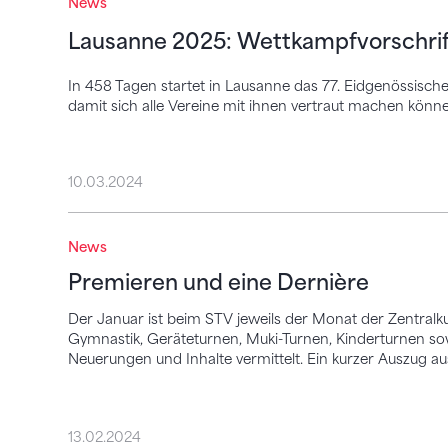
News
Lausanne 2025: Wettkampfvorschrift
In 458 Tagen startet in Lausanne das 77. Eidgenössische
damit sich alle Vereine mit ihnen vertraut machen könn
10.03.2024
Premieren und eine Dernière
News
Premieren und eine Dernière
Der Januar ist beim STV jeweils der Monat der Zentralk
Gymnastik, Geräteturnen, Muki-Turnen, Kinderturnen s
Neuerungen und Inhalte vermittelt. Ein kurzer Auszug a
13.02.2024