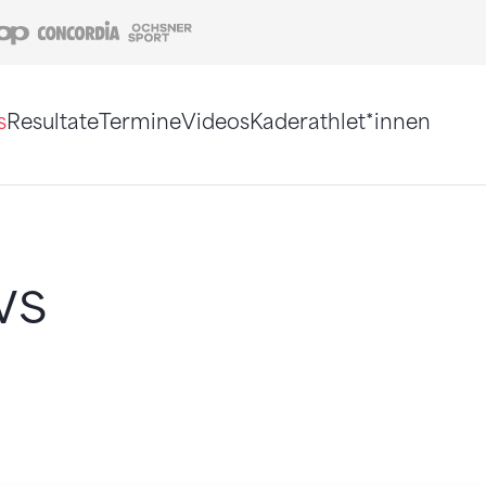
Coop
Concordia
Ochsner Sport
s
Resultate
Termine
Videos
Kaderathlet*innen
tigt. Alternativ können Sie die Sitemap ohne Jav
ws