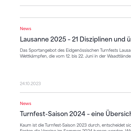
Lausanne 2025 – 21 Disziplinen und übe
News
Lausanne 2025 – 21 Disziplinen und
Das Sportangebot des Eidgenössischen Turnfests Lausan
Wettkämpfen, die vom 12. bis 22. Juni in der Waadtländ
24.10.2023
Turnfest-Saison 2024 – eine Übersicht
News
Turnfest-Saison 2024 – eine Übersic
Kaum ist die Turnfest-Saison 2023 durch, entscheidet
Festen die Vereine im Sommer 2024 turnen werden. Wir 