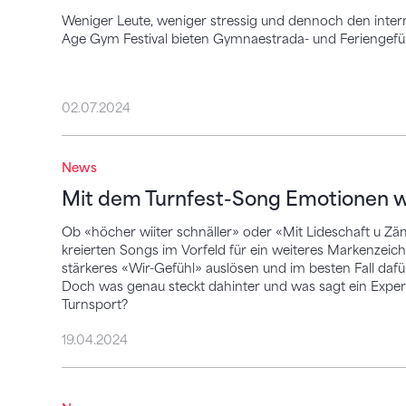
Weniger Leute, weniger stressig und dennoch den inter
Age Gym Festival bieten Gymnaestrada- und Feriengefühl
02.07.2024
Mit dem Turnfest-Song Emotionen weck
News
Mit dem Turnfest-Song Emotionen 
Ob «höcher wiiter schnäller» oder «Mit Lideschaft u Z
kreierten Songs im Vorfeld für ein weiteres Markenzeic
stärkeres «Wir-Gefühl» auslösen und im besten Fall daf
Doch was genau steckt dahinter und was sagt ein Expe
Turnsport?
19.04.2024
Lausanne 2025: Wettkampfvorschriften je