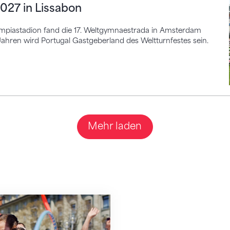
2027 in Lissabon
lympiastadion fand die 17. Weltgymnaestrada in Amsterdam
Jahren wird Portugal Gastgeberland des Weltturnfestes sein.
Mehr laden
ebteste Breitensport in der Schweiz