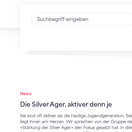
Text eingeben
Die Silver Ager, aktiver denn je
News
Die Silver Ager, aktiver denn je
Sie sind oft aktiver als die heutige Jugendgeneration. Si
liegt ihnen am Herzen. Wir sprechen von der Gruppe der 
«Stärkung der Silver Ager» den Fokus gesetzt hat. In die