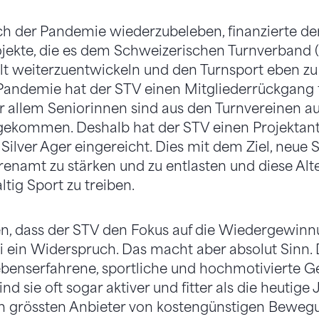
h der Pandemie wiederzu­beleben, finanzierte d
ojekte, die es dem Schweizeri­schen Turnverband (
lt weiterzuentwickeln und den Turnsport eben zu r
ndemie hat der STV einen Mitglie­derrückgang fe
or allem Seniorinnen sind aus den Turnverei­nen a
ekom­men. Deshalb hat der STV einen Projektantr
 Silver Ager einge­reicht. Dies mit dem Ziel, neue
renamt zu stärken und zu entlasten und diese Alt
tig Sport zu treiben.
, dass der STV den Fokus auf die Wiedergewinn
ei ein Widerspruch. Das macht aber absolut Sinn. 
lebenserfahrene, sportliche und hochmoti­vierte 
ind sie oft sogar aktiver und fitter als die heuti­g
en grössten Anbieter von kostengünstigen Bewe­