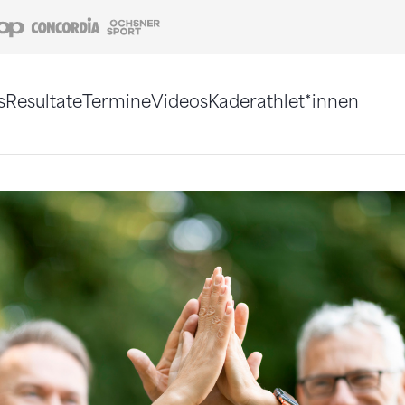
Coop
Concordia
Ochsner Sport
s
Resultate
Termine
Videos
Kaderathlet*innen
tigt. Alternativ können Sie die Sitemap ohne Jav