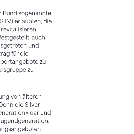
er Bund sogenannte
STV) erlaubten, die
evitalisieren.
stgestellt, auch
usgetreten und
ag für die
 Sportangebote zu
ersgruppe zu
ung von älteren
Denn die Silver
Generation» dar und
e Jugendgeneration.
gungsangeboten