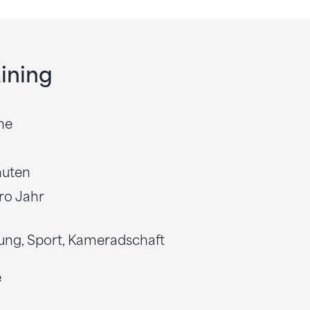
aining
he
nuten
ro Jahr
g, Sport, Kameradschaft
e