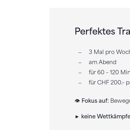
Perfektes Tr
3 Mal pro Woc
am Abend
für 60 – 120 Mi
für CHF 200.– p
👁
Fokus auf:
Bewegun
► keine Wettkämpf