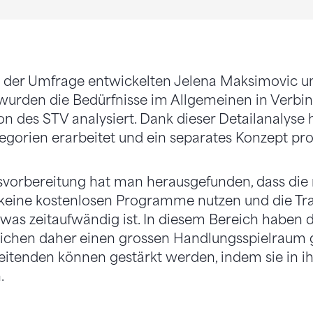
n der Umfrage entwickelten Jelena Maksimovic un
 wurden die Bedürfnisse im Allgemei­nen in Verb
i­on des STV analysiert. Dank dieser Detailanalys
gorien erar­beitet und ein separates Konzept pro 
svorbereitung hat man her­ausgefunden, dass die
keine kostenlosen Programme nut­zen und die Tra
, was zeitaufwändig ist. In diesem Bereich haben d
lichen daher einen grossen Handlungsspielraum 
itenden können gestärkt werden, indem sie in ihr
.