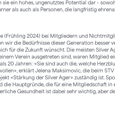
 sie ein hohes, ungenutztes Potential dar – sowohl
ner als auch als Per­sonen, die langfristig ehrena
 (Frühling 2024) bei Mitglie­dern und Nichtmitgl
 wir die Bedürfnisse dieser Generation besser 
sich für die Zukunft wünscht. Die meisten Silver 
inem Verein aus­getreten sind, waren Mitglied ei
 als 20 Jahren: «Sie sind auch die, welche Herzbl
wollen», erklärt Jelena Maksimovic, die beim STV 
jekt «Stär­kung der Silver Ager» zuständig ist. S
 die Haupt­gründe, die für eine Mitgliedschaft in
rliche Gesund­heit ist dabei sehr wichtig, aber de