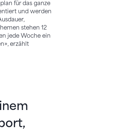
plan für das ganze
ientiert und werden
Ausdauer,
 Themen stehen 12
nnen jede Woche ein
n», erzählt
einem
port,