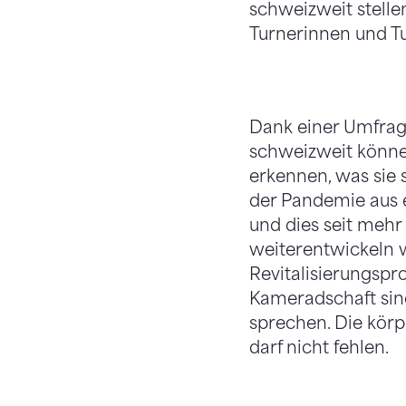
schweizweit stellen
Turnerinnen und Tur
Dank einer Umfrage
schweizweit können
erkennen, was sie 
der Pandemie aus e
und dies seit mehr
weiterent­wickeln 
Revitalisierungspro
Kameradschaft sind
sprechen. Die körpe
darf nicht fehlen.