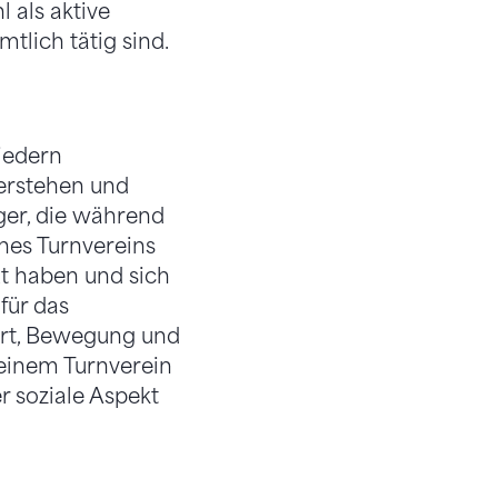
 als aktive
mtlich tätig sind.
iedern
verstehen und
Ager, die während
nes Turnvereins
ut haben und sich
für das
port, Bewegung und
 einem Turnverein
r soziale As­pekt