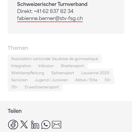
Schweizerischer Turnverband
Direkt: +41 62 837 82 34
fabienne.berner
@stv-fsg.ch
Themen
Association cantonale Vaudoise de gymnastique
Integration
Inklusion
Breitensport
Wettkampfleitung
Spitzensport
Lausanne 2025
Senioren
Jugend / Junioren
Aktive / Elite
55+
35+
Erwachsenensport
Teilen
facebook
x
linkedin
whatsapp
email