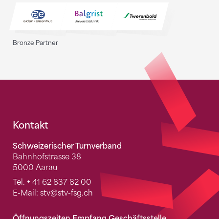
Bronze Partner
Fusszeile
Kontakt
Schweizerischer Turnverband
Bahnhofstrasse 38
5000 Aarau
Tel.
+ 41 62 837 82 00
E-Mail:
stv
@stv-fsg.ch
Öffnungszeiten Empfang Geschäftsstelle