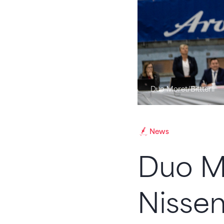
Duo Moret/Bittterli
News
Duo Mo
Nissen