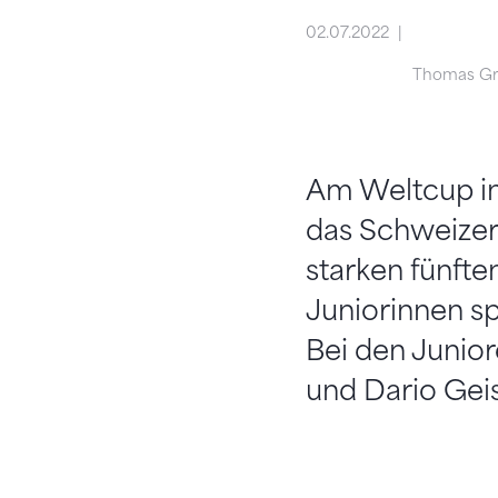
02.07.2022
Thomas G
Am Weltcup im
das Schweizer 
starken fünft
Juniorinnen sp
Bei den Junior
und Dario Gei