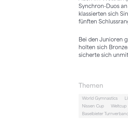
Synchron-Duos an i
klassierten sich S
fünften Schlussrang
Bei den Junioren g
holten sich Bronz
sicherte sich unmi
Themen
World Gymnastics
L
Nissen Cup
Weltcup
Baselbieter Turnverban