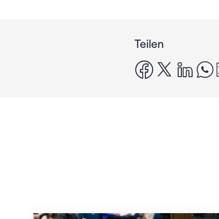
Teilen
facebook
x
linke