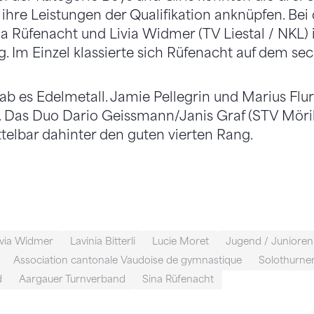
hre Leistungen der Qualifikation anknüpfen. Bei
ina Rüfenacht und Livia Widmer (TV Liestal / NKL)
. Im Einzel klassierte sich Rüfenacht auf dem sec
ab es Edelmetall. Jamie Pellegrin und Marius Flu
e. Das Duo Dario Geissmann/Janis Graf (STV Mör
ttelbar dahinter den guten vierten Rang.
ivia Widmer
Lavinia Bitterli
Lucie Moret
Jugend / Junioren
Association cantonale Vaudoise de gymnastique
Solothurne
d
Aargauer Turnverband
Sina Rüfenacht