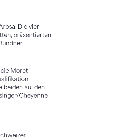
rosa. Die vier
tten, präsentierten
 Bündner
ucie Moret
alifikation
e beiden auf den
Ahsinger/Cheyenne
Schweizer