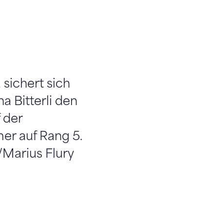
sichert sich
 Bitterli den
 der
er auf Rang 5.
/Marius Flury