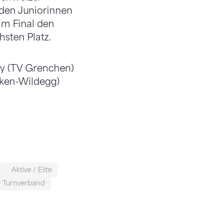
 den Juniorinnen
 im Final den
hsten Platz.
ry (TV Grenchen)
iken-Wildegg)
Aktive / Elite
r Turnverband