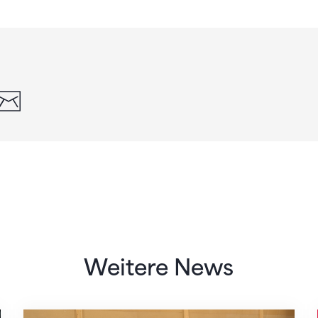
din
whatsapp
email
Weitere News