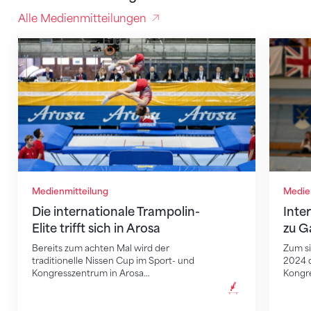
Alle Medienmitteilungen
Die internationale Trampolin-Elite trifft sich in Arosa
Interna
Medienmitteilung
Medie
Die internationale Trampolin-
Inte
Elite trifft sich in Arosa
zu G
Bereits zum achten Mal wird der
Zum si
traditionelle Nissen Cup im Sport- und
2024 d
Kongresszentrum in Arosa…
Kongr