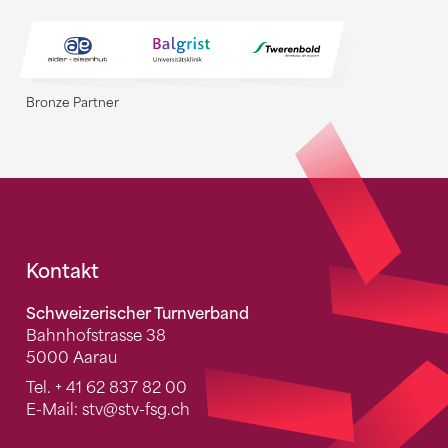
Bronze Partner
Fusszeile
Kontakt
Schweizerischer Turnverband
Bahnhofstrasse 38
5000 Aarau
Tel.
+ 41 62 837 82 00
E-Mail:
stv
@stv-fsg.ch