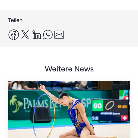
Teilen
facebook
x
linkedin
whatsapp
email
Weitere News
Nächster Halt: Weltmeisterschaft